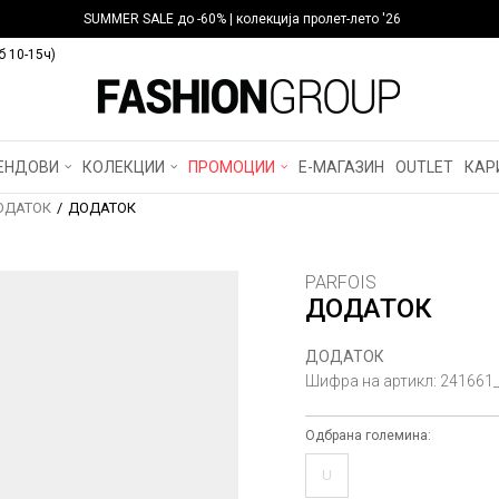
SUMMER SALE до -60% | колекција пролет-лето '26
б 10-15ч)
ЕНДОВИ
КОЛЕКЦИИ
ПРОМОЦИИ
Е-МАГАЗИН
OUTLET
КАР
ОДАТОК
ДОДАТОК
PARFOIS
ДОДАТОК
ДОДАТОК
Шифра на артикл:
241661
Одбрана големина:
U