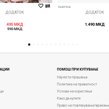
ДОДАТОК
ДОДАТОК
495
МКД
1.490
МКД
990
МКД
1
2
3
4
5
6
7
8
9
10
11
12
АЦИИ
ПОМОШ ПРИ КУПУВАЊЕ
Најчести прашања
Политика на приватност
ци
Услови на користење
Како да купите
Право на повлекување/враќање