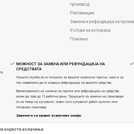
производ
Рекламации
Замена и рефундација на произ
Услови за испорака
Плаќање
МОЖНОСТ ЗА ЗАМЕНА ИЛИ РЕФУНДАЦИЈА НА
СРЕДСТВАТА
та
Нашата служба ќе се погрижи за вашите заменски пратки, како и за
тоа навремено да се изврши рефундација на вашите средства.
Времетраењето на замена на пратка или рефундацијa на средства
може да трае до 15 работни дена. Трошоците за замена на производи
се на товар на купувачот, освен кога купувачот добил оштетен или
погрешен производ.
Замените се прават исклучиво онлајн.
Праксата на замена на производите продолжува, истите се
на користи колачиња
заменуваат единствено онлајн и не е можна физичка замена во