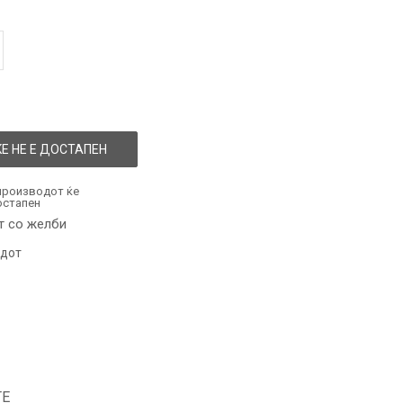
Е НЕ Е ДОСТАПЕН
производот ќе
остапен
т со желби
одот
ТЕ