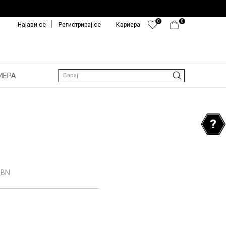
0
0
Најави се
Регистрирај се
Кариера
ИЕРА
Барај
_BN