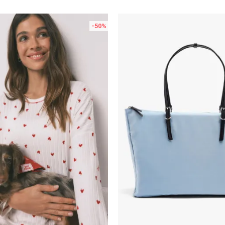
-50
%