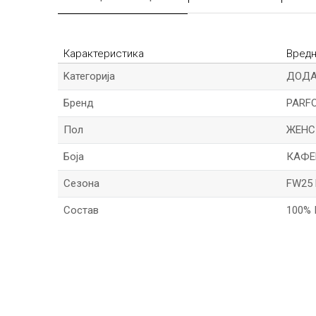
Карактеристика
Вред
Kатегорија
ДОДА
Бренд
PARFO
Пол
ЖЕНС
Боја
КАФЕ
Сезона
FW25 
Состав
100%
*Име/Прекар