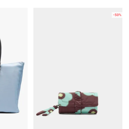
-50
%