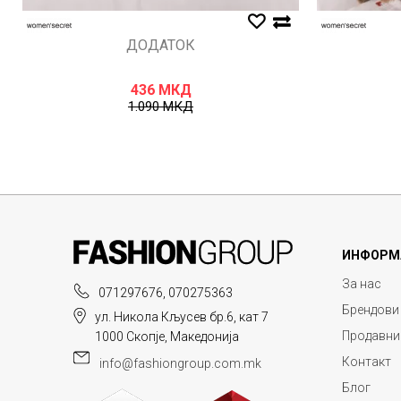
ДОДАТОК
436
МКД
1.090
МКД
ИНФОРМ
За нас
071297676, 070275363
Брендови
ул. Никола Кљусев бр.6, кат 7
Продавни
1000 Скопје, Македонија
Контакт
info@fashiongroup.com.mk
Блог