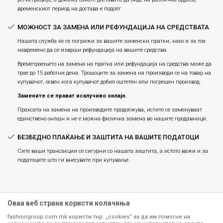
временскиот период на достава е подолг.
МОЖНОСТ ЗА ЗАМЕНА ИЛИ РЕФУНДАЦИЈА НА СРЕДСТВАТА
Нашата служба ќе се погрижи за вашите заменски пратки, како и за тоа
навремено да се изврши рефундација на вашите средства.
Времетраењето на замена на пратка или рефундацијa на средства може да
трае до 15 работни дена. Трошоците за замена на производи се на товар на
купувачот, освен кога купувачот добил оштетен или погрешен производ.
Замените се прават исклучиво онлајн.
Праксата на замена на производите продолжува, истите се заменуваат
единствено онлајн и не е можна физичка замена во нашите продавници.
БЕЗБЕДНО ПЛАЌАЊЕ И ЗАШТИТА НА ВАШИТЕ ПОДАТОЦИ
Сите ваши трансакции се сигурни со нашата заштита, а истото важи и за
податоците што ги внесувате при купување.
Оваа веб страна користи колачиња
fashiongroup.com.mk користи тнр. „cookies“ за да им помогне на