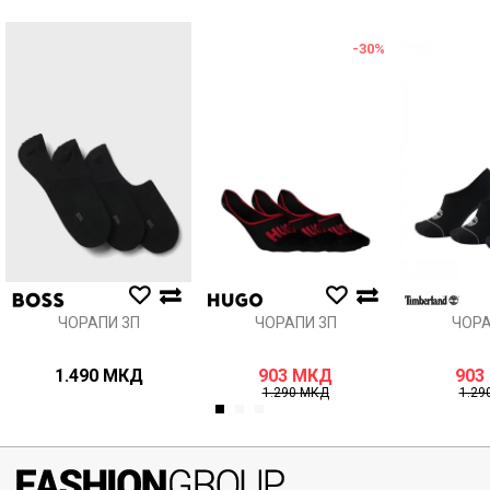
Порака
-30
%
Анти спам заштита - пресметајте колку е 2 + 3 :
ИСПРАТИ
ЧОРАПИ 3П
ЧОРАПИ 3П
ЧОРА
1.490
МКД
903
МКД
903
1.290
МКД
1.29
1
2
3