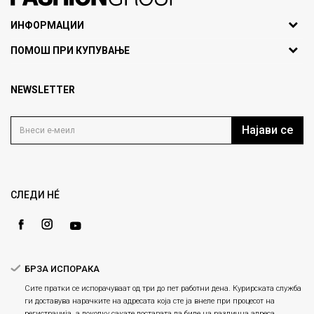
071297676, 070275363
ИНФОРМАЦИИ
ул. Никола Кљусев бр.6,
За нас
ПОМОШ ПРИ КУПУВАЊЕ
кат 7
Брендови
1000 Скопје, Македонија
Најчести прашања
Продавници
NEWSLETTER
Политика на приватност
info@fashiongroup.com.mk
Контакт
Услови на користење
Блог
Најави се
Како да купите
Кариера
Право на повлекување/враќање на производ
Loyalty
Рекламации
Gift Card
Замена и рефундација на производи
СЛЕДИ НÉ
Ценовник
Услови за испорака
Плаќање
БРЗА ИСПОРАКА
Сите пратки се испорачуваат од три до пет работни дена. Курирската служба
ги доставува нарачките на адресата која сте ја внеле при процесот на
регистрација, а доколку сакате доставата да биде на различна адреса,