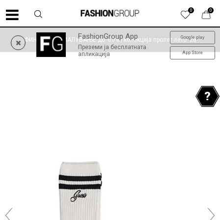
0
0
FashionGroup App
Google play
ФИНАЛНО НАМАЛУВАЊЕ до -60% | колекција пролет-лето '26
Преземи ја бесплатната
App Store
апликација