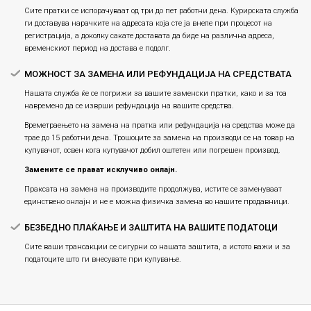
Сите пратки се испорачуваат од три до пет работни дена. Курирската служба
ги доставува нарачките на адресата која сте ја внеле при процесот на
регистрација, а доколку сакате доставата да биде на различна адреса,
временскиот период на достава е подолг.
МОЖНОСТ ЗА ЗАМЕНА ИЛИ РЕФУНДАЦИЈА НА СРЕДСТВАТА
Нашата служба ќе се погрижи за вашите заменски пратки, како и за тоа
навремено да се изврши рефундација на вашите средства.
Времетраењето на замена на пратка или рефундацијa на средства може да
трае до 15 работни дена. Трошоците за замена на производи се на товар на
купувачот, освен кога купувачот добил оштетен или погрешен производ.
Замените се прават исклучиво онлајн.
Праксата на замена на производите продолжува, истите се заменуваат
единствено онлајн и не е можна физичка замена во нашите продавници.
БЕЗБЕДНО ПЛАЌАЊЕ И ЗАШТИТА НА ВАШИТЕ ПОДАТОЦИ
Сите ваши трансакции се сигурни со нашата заштита, а истото важи и за
податоците што ги внесувате при купување.