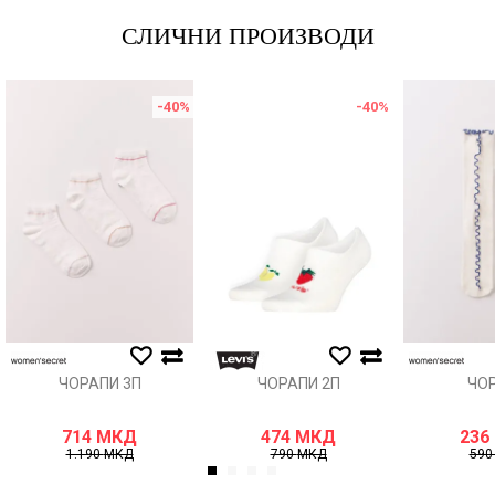
СЛИЧНИ ПРОИЗВОДИ
Порака
-40
%
-40
%
Анти спам заштита - пресметајте колку е 9 - 4 :
ИСПРАТИ
ЧОРАПИ 3П
ЧОРАПИ 2П
ЧО
714
МКД
474
МКД
236
1.190
МКД
790
МКД
59
1
2
3
4