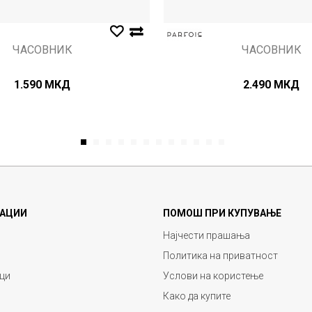
ЧАСОВНИК
ЧАСОВНИК
1.590
МКД
2.490
МКД
1
2
3
4
5
6
7
8
9
10
11
12
АЦИИ
ПОМОШ ПРИ КУПУВАЊЕ
Најчести прашања
Политика на приватност
ци
Услови на користење
Како да купите