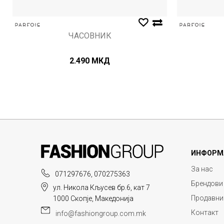
ЧАСОВНИК
2.490
МКД
ИНФОРМ
За нас
071297676, 070275363
Брендови
ул. Никола Кљусев бр.6, кат 7
Продавни
1000 Скопје, Македонија
Контакт
info@fashiongroup.com.mk