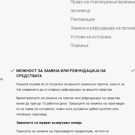
Право на повлекување/враќање
производ
Рекламации
Замена и рефундација на произ
Услови за испорака
Плаќање
МОЖНОСТ ЗА ЗАМЕНА ИЛИ РЕФУНДАЦИЈА НА
СРЕДСТВАТА
та
Нашата служба ќе се погрижи за вашите заменски пратки, како и за
тоа навремено да се изврши рефундација на вашите средства.
Времетраењето на замена на пратка или рефундацијa на средства
може да трае до 15 работни дена. Трошоците за замена на производи
се на товар на купувачот, освен кога купувачот добил оштетен или
погрешен производ.
Замените се прават исклучиво онлајн.
Праксата на замена на производите продолжува, истите се