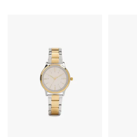
Порака
Анти спам заштита - пресметајте колку е 9 - 4 :
ИСПРАТИ