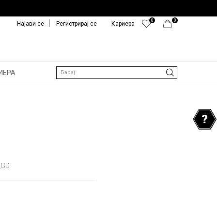
0
0
Најави се
Регистрирај се
Кариера
ИЕРА
Барај
_GD