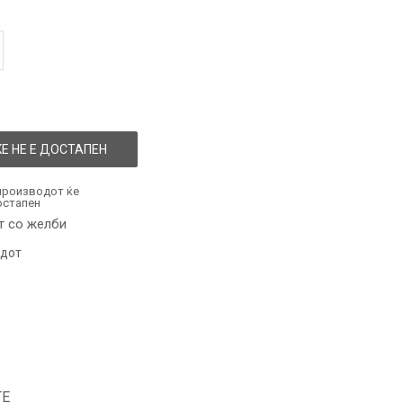
Е НЕ Е ДОСТАПЕН
производот ќе
остапен
т со желби
одот
ТЕ