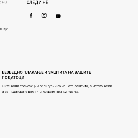
 на
СЛЕДИ НÉ
води
БЕЗБЕДНО ПЛАЌАЊЕ И ЗАШТИТА НА ВАШИТЕ
ПОДАТОЦИ
Сите ваши трансакции се сигурни со нашата заштита, а истото важи
и за податоците што ги внесувате при купување.