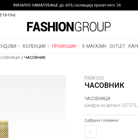
ФИНАЛНО НАМАЛУВАЊЕ до -60% | колекција пролет-лето '26
б 10-15ч)
ЕНДОВИ
КОЛЕКЦИИ
ПРОМОЦИИ
Е-МАГАЗИН
OUTLET
КАР
АСОВНИЦИ
ЧАСОВНИК
PARFOIS
ЧАСОВНИК
ЧАСОВНИЦИ
Шифра на артикл:
237275
Одбрана големина:
U