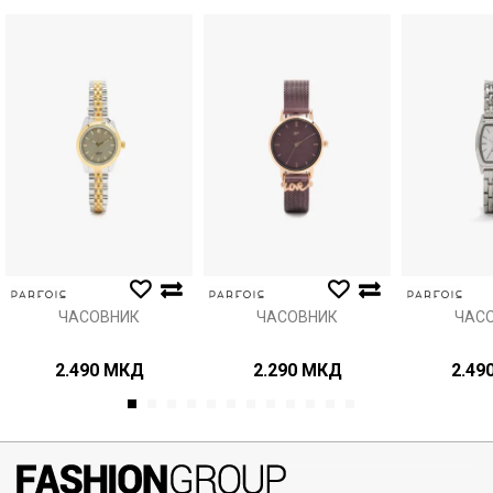
Порака
Анти спам заштита - пресметајте колку е 4 + 1 :
ИСПРАТИ
ЧАСОВНИК
ЧАСОВНИК
ЧАС
2.490
МКД
2.290
МКД
2.49
1
2
3
4
5
6
7
8
9
10
11
12