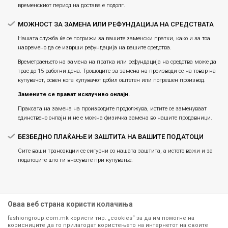
временскиот период на достава е подолг.
МОЖНОСТ ЗА ЗАМЕНА ИЛИ РЕФУНДАЦИЈА НА СРЕДСТВАТА
Нашата служба ќе се погрижи за вашите заменски пратки, како и за тоа
навремено да се изврши рефундација на вашите средства.
Времетраењето на замена на пратка или рефундацијa на средства може да
трае до 15 работни дена. Трошоците за замена на производи се на товар на
купувачот, освен кога купувачот добил оштетен или погрешен производ.
Замените се прават исклучиво онлајн.
Праксата на замена на производите продолжува, истите се заменуваат
единствено онлајн и не е можна физичка замена во нашите продавници.
БЕЗБЕДНО ПЛАЌАЊЕ И ЗАШТИТА НА ВАШИТЕ ПОДАТОЦИ
Сите ваши трансакции се сигурни со нашата заштита, а истото важи и за
податоците што ги внесувате при купување.
Оваа веб страна користи колачиња
fashiongroup.com.mk користи тнр. „cookies“ за да им помогне на
корисниците да го прилагодат користењето на интернетот на своите