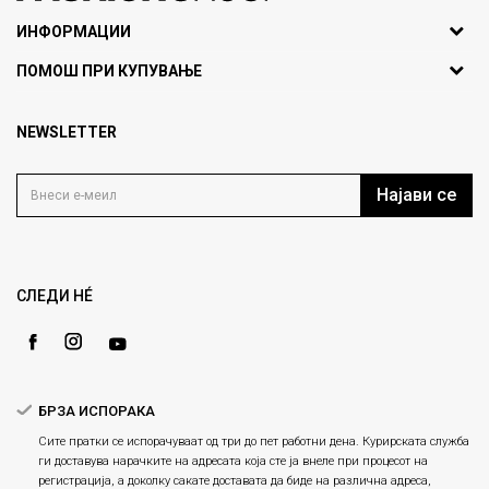
071297676, 070275363
ИНФОРМАЦИИ
ул. Никола Кљусев бр.6,
За нас
ПОМОШ ПРИ КУПУВАЊЕ
кат 7
Брендови
1000 Скопје, Македонија
Најчести прашања
Продавници
NEWSLETTER
Политика на приватност
info@fashiongroup.com.mk
Контакт
Услови на користење
Блог
Најави се
Како да купите
Кариера
Право на повлекување/враќање на производ
Loyalty
Рекламации
Gift Card
Замена и рефундација на производи
СЛЕДИ НÉ
Ценовник
Услови за испорака
Плаќање
БРЗА ИСПОРАКА
Сите пратки се испорачуваат од три до пет работни дена. Курирската служба
ги доставува нарачките на адресата која сте ја внеле при процесот на
регистрација, а доколку сакате доставата да биде на различна адреса,