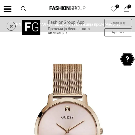
0
0
FashionGroup App
Google play
ФИНАЛНО НАМАЛУВАЊЕ до -60% | колекција пролет-лето '26
Преземи ја бесплатната
App Store
апликација