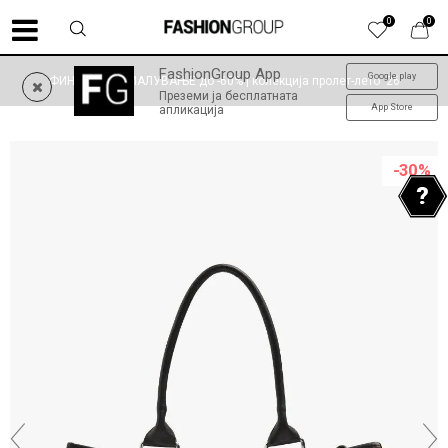
0
0
FashionGroup App
Google play
ФИНАЛНО НАМАЛУВАЊЕ до -60% | колекција пролет-лето '26
Преземи ја бесплатната
App Store
апликација
-30
%