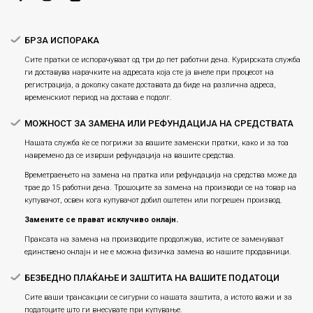
Плаќање
БРЗА ИСПОРАКА
Сите пратки се испорачуваат од три до пет работни дена. Курирската служба
ги доставува нарачките на адресата која сте ја внеле при процесот на
регистрација, а доколку сакате доставата да биде на различна адреса,
временскиот период на достава е подолг.
МОЖНОСТ ЗА ЗАМЕНА ИЛИ РЕФУНДАЦИЈА НА СРЕДСТВАТА
Нашата служба ќе се погрижи за вашите заменски пратки, како и за тоа
навремено да се изврши рефундација на вашите средства.
Времетраењето на замена на пратка или рефундацијa на средства може да
трае до 15 работни дена. Трошоците за замена на производи се на товар на
купувачот, освен кога купувачот добил оштетен или погрешен производ.
Замените се прават исклучиво онлајн.
Праксата на замена на производите продолжува, истите се заменуваат
единствено онлајн и не е можна физичка замена во нашите продавници.
БЕЗБЕДНО ПЛАЌАЊЕ И ЗАШТИТА НА ВАШИТЕ ПОДАТОЦИ
Сите ваши трансакции се сигурни со нашата заштита, а истото важи и за
податоците што ги внесувате при купување.