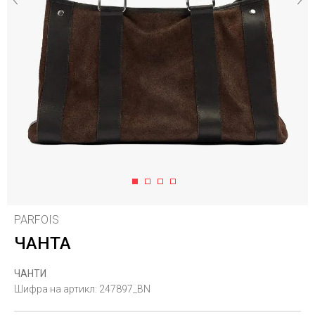
1
2
3
4
PARFOIS
ЧАНТА
ЧАНТИ
Шифра на артикл:
247897_BN