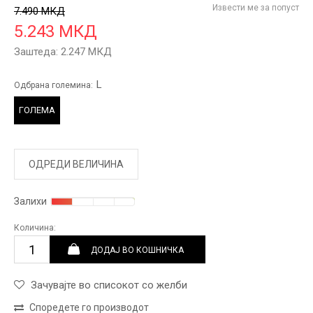
Извести ме за попуст
7.490
МКД
5.243
МКД
Заштеда:
2.247
МКД
L
Одбрана големина:
ГОЛЕМА
ОДРЕДИ ВЕЛИЧИНА
Залихи
Количина:
ДОДАЈ ВО КОШНИЧКА
Зачувајте во списокот со желби
Споредете го производот