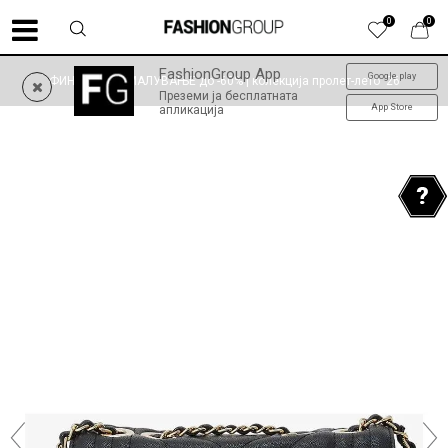
0
0
FashionGroup App
Google play
ФИНАЛНО НАМАЛУВАЊЕ до -60% | колекција пролет-лето '26
Преземи ја бесплатната
App Store
апликација