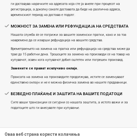
ги доставува нарачките на адресата која сте ја внеле при процесот на
регистрација, а доколку сакате доставата да биде на различна адреса,
временскиот период на достава е подолг.
МОЖНОСТ ЗА ЗАМЕНА ИЛИ РЕФУНДАЦИЈА НА СРЕДСТВАТА
Нашата служба ќе се погрижи за вашите заменски пратки, како и за тоа
навремено да се изврши рефундација на вашите средства.
Времетраењето на замена на пратка или рефундацијa на средства може да
трае до 15 работни дена. Трошоците за замена на производи се на товар на
купувачот, освен кога купувачот добил оштетен или погрешен производ.
Замените се прават исклучиво онлајн.
Праксата на замена на производите продолжува, истите се заменуваат
единствено онлајн и не е можна физичка замена во нашите продавници.
БЕЗБЕДНО ПЛАЌАЊЕ И ЗАШТИТА НА ВАШИТЕ ПОДАТОЦИ
Сите ваши трансакции се сигурни со нашата заштита, а истото важи и за
податоците што ги внесувате при купување.
Оваа веб страна користи колачиња