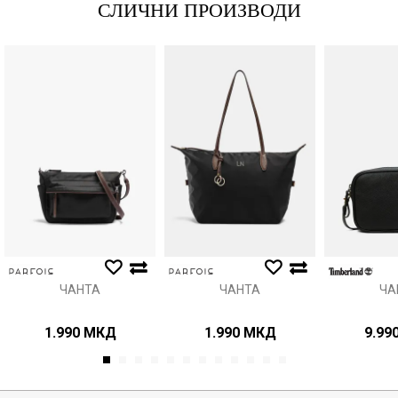
СЛИЧНИ ПРОИЗВОДИ
Порака
Анти спам заштита - пресметајте колку е 4 + 1 :
ИСПРАТИ
ЧАНТА
ЧАНТА
ЧА
1.990
МКД
1.990
МКД
9.99
1
2
3
4
5
6
7
8
9
10
11
12