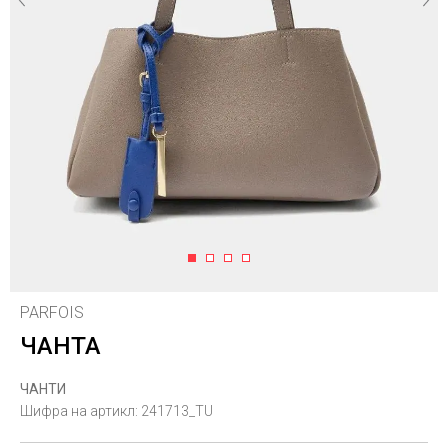
1
2
3
4
PARFOIS
ЧАНТА
ЧАНТИ
Шифра на артикл:
241713_TU