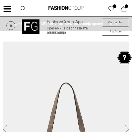
0
0
FashionGroup App
Google play
ФИНАЛНО НАМАЛУВАЊЕ до -60% | колекција пролет-лето '26
Преземи ја бесплатната
App Store
апликација