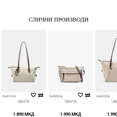
*Е-меил
СЛИЧНИ ПРОИЗВОДИ
Порака
Анти спам заштита - пресметајте колку е 9 - 4 :
ИСПРАТИ
ЧАНТА
ЧАНТА
ЧА
1.890
МКД
1.990
МКД
1.99