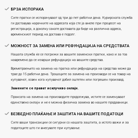
БРЗА ИСПОРАКА
Сите пратки се испорачуваат од три до пет работни дена. Курирската служба
ги доставува нарачките на адресата која сте ја внеле при процесот на
регистрација, а доколку сакате доставата да биде на различна адреса,
временскиот период на достава е подолг.
МОЖНОСТ ЗА ЗАМЕНА ИЛИ РЕФУНДАЦИЈА НА СРЕДСТВАТА
Нашата служба ќе се погрижи за вашите заменски пратки, како и за тоа
навремено да се изврши рефундација на вашите средства.
Времетраењето на замена на пратка или рефундацијa на средства може да
трае до 15 работни дена. Трошоците за замена на производи се на товар на
купувачот, освен кога купувачот добил оштетен или погрешен производ.
Замените се прават исклучиво онлајн.
Праксата на замена на производите продолжува, истите се заменуваат
единствено онлајн и не е можна физичка замена во нашите продавници.
БЕЗБЕДНО ПЛАЌАЊЕ И ЗАШТИТА НА ВАШИТЕ ПОДАТОЦИ
Сите ваши трансакции се сигурни со нашата заштита, а истото важи и за
податоците што ги внесувате при купување.