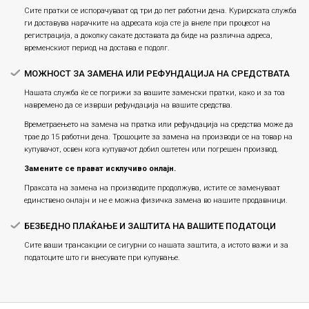
Сите пратки се испорачуваат од три до пет работни дена. Курирската служба
ги доставува нарачките на адресата која сте ја внеле при процесот на
регистрација, а доколку сакате доставата да биде на различна адреса,
временскиот период на достава е подолг.
МОЖНОСТ ЗА ЗАМЕНА ИЛИ РЕФУНДАЦИЈА НА СРЕДСТВАТА
Нашата служба ќе се погрижи за вашите заменски пратки, како и за тоа
навремено да се изврши рефундација на вашите средства.
Времетраењето на замена на пратка или рефундацијa на средства може да
трае до 15 работни дена. Трошоците за замена на производи се на товар на
купувачот, освен кога купувачот добил оштетен или погрешен производ.
Замените се прават исклучиво онлајн.
Праксата на замена на производите продолжува, истите се заменуваат
единствено онлајн и не е можна физичка замена во нашите продавници.
БЕЗБЕДНО ПЛАЌАЊЕ И ЗАШТИТА НА ВАШИТЕ ПОДАТОЦИ
Сите ваши трансакции се сигурни со нашата заштита, а истото важи и за
податоците што ги внесувате при купување.