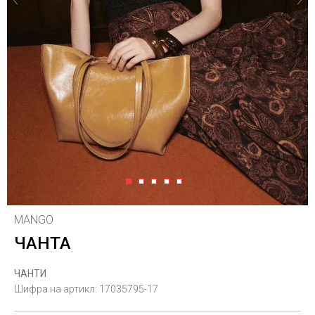
1
2
3
4
5
MANGO
ЧАНТА
ЧАНТИ
Шифра на артикл:
17035795-17