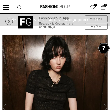
0
0
FashionGroup App
Google play
ФИНАЛНО НАМАЛУВАЊЕ до -60% | колекција пролет-лето '26
Преземи ја бесплатната
App Store
апликација