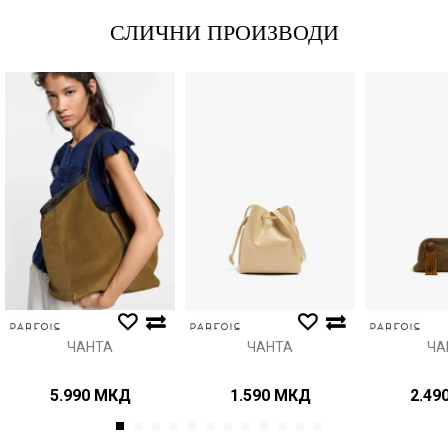
СЛИЧНИ ПРОИЗВОДИ
Порака
Анти спам заштита - пресметајте колку е 9 - 4 :
ИСПРАТИ
ЧАНТА
ЧАНТА
ЧА
5.990
МКД
1.590
МКД
2.49
1
2
3
4
5
6
7
8
9
10
11
12