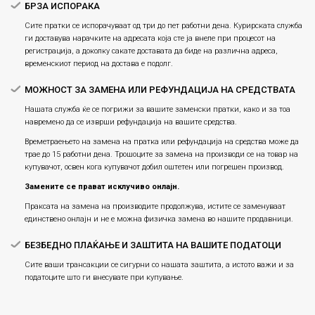
БРЗА ИСПОРАКА
Сите пратки се испорачуваат од три до пет работни дена. Курирската служба
ги доставува нарачките на адресата која сте ја внеле при процесот на
регистрација, а доколку сакате доставата да биде на различна адреса,
временскиот период на достава е подолг.
МОЖНОСТ ЗА ЗАМЕНА ИЛИ РЕФУНДАЦИЈА НА СРЕДСТВАТА
Нашата служба ќе се погрижи за вашите заменски пратки, како и за тоа
навремено да се изврши рефундација на вашите средства.
Времетраењето на замена на пратка или рефундацијa на средства може да
трае до 15 работни дена. Трошоците за замена на производи се на товар на
купувачот, освен кога купувачот добил оштетен или погрешен производ.
Замените се прават исклучиво онлајн.
Праксата на замена на производите продолжува, истите се заменуваат
единствено онлајн и не е можна физичка замена во нашите продавници.
БЕЗБЕДНО ПЛАЌАЊЕ И ЗАШТИТА НА ВАШИТЕ ПОДАТОЦИ
Сите ваши трансакции се сигурни со нашата заштита, а истото важи и за
податоците што ги внесувате при купување.