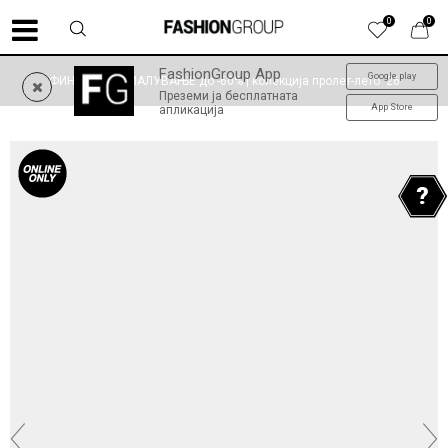
0
0
FashionGroup App
Google play
ФИНАЛНО НАМАЛУВАЊЕ до -60% | колекција пролет-лето '26
Преземи ја бесплатната
App Store
апликација