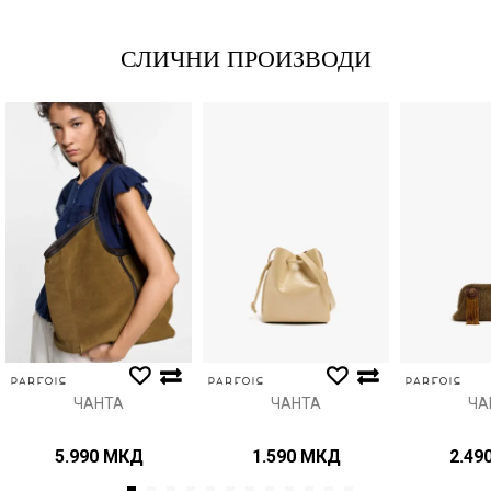
СЛИЧНИ ПРОИЗВОДИ
Порака
Анти спам заштита - пресметајте колку е 6 - 1 :
ИСПРАТИ
ЧАНТА
ЧАНТА
ЧА
5.990
МКД
1.590
МКД
2.49