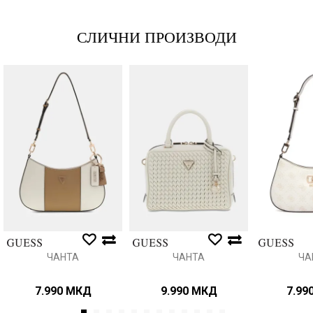
СЛИЧНИ ПРОИЗВОДИ
Порака
Анти спам заштита - пресметајте колку е 9 - 4 :
ИСПРАТИ
ЧАНТА
ЧАНТА
ЧА
7.990
МКД
9.990
МКД
7.99