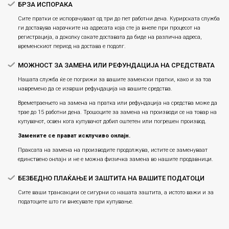
БРЗА ИСПОРАКА
Сите пратки се испорачуваат од три до пет работни дена. Курирската служба
ги доставува нарачките на адресата која сте ја внеле при процесот на
регистрација, а доколку сакате доставата да биде на различна адреса,
временскиот период на достава е подолг.
МОЖНОСТ ЗА ЗАМЕНА ИЛИ РЕФУНДАЦИЈА НА СРЕДСТВАТА
Нашата служба ќе се погрижи за вашите заменски пратки, како и за тоа
навремено да се изврши рефундација на вашите средства.
Времетраењето на замена на пратка или рефундацијa на средства може да
трае до 15 работни дена. Трошоците за замена на производи се на товар на
купувачот, освен кога купувачот добил оштетен или погрешен производ.
Замените се прават исклучиво онлајн.
Праксата на замена на производите продолжува, истите се заменуваат
единствено онлајн и не е можна физичка замена во нашите продавници.
БЕЗБЕДНО ПЛАЌАЊЕ И ЗАШТИТА НА ВАШИТЕ ПОДАТОЦИ
Сите ваши трансакции се сигурни со нашата заштита, а истото важи и за
податоците што ги внесувате при купување.