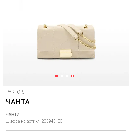
1
2
3
4
PARFOIS
ЧАНТА
ЧАНТИ
Шифра на артикл:
236940_EC