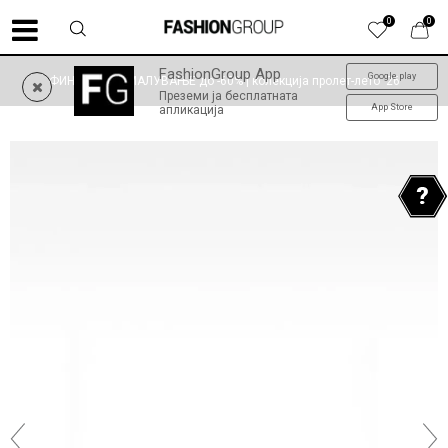
0
0
FashionGroup App
Google play
ФИНАЛНО НАМАЛУВАЊЕ до -60% | колекција пролет-лето '26
Преземи ја бесплатната
App Store
апликација