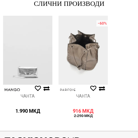
СЛИЧНИ ПРОИЗВОДИ
Порака
-60
%
Анти спам заштита - пресметајте колку е 4 + 1 :
ИСПРАТИ
ЧАНТА
ЧАНТА
1.990
МКД
916
МКД
2.290
МКД