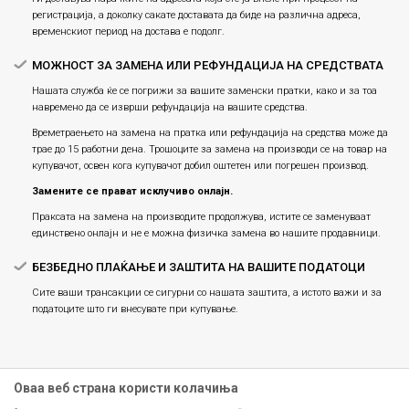
регистрација, а доколку сакате доставата да биде на различна адреса,
временскиот период на достава е подолг.
МОЖНОСТ ЗА ЗАМЕНА ИЛИ РЕФУНДАЦИЈА НА СРЕДСТВАТА
Нашата служба ќе се погрижи за вашите заменски пратки, како и за тоа
навремено да се изврши рефундација на вашите средства.
Времетраењето на замена на пратка или рефундацијa на средства може да
трае до 15 работни дена. Трошоците за замена на производи се на товар на
купувачот, освен кога купувачот добил оштетен или погрешен производ.
Замените се прават исклучиво онлајн.
Праксата на замена на производите продолжува, истите се заменуваат
единствено онлајн и не е можна физичка замена во нашите продавници.
БЕЗБЕДНО ПЛАЌАЊЕ И ЗАШТИТА НА ВАШИТЕ ПОДАТОЦИ
Сите ваши трансакции се сигурни со нашата заштита, а истото важи и за
податоците што ги внесувате при купување.
Оваа веб страна користи колачиња