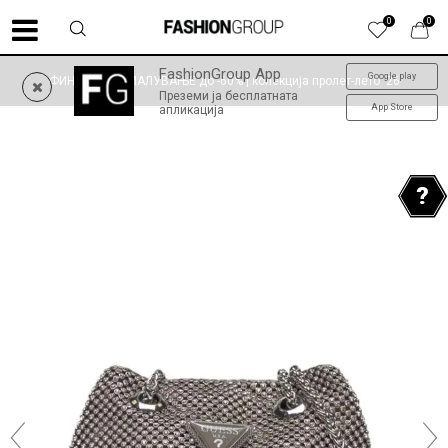
0
0
FashionGroup App
Google play
ФИНАЛНО НАМАЛУВАЊЕ до -60% | колекција пролет-лето '26
Преземи ја бесплатната
App Store
апликација