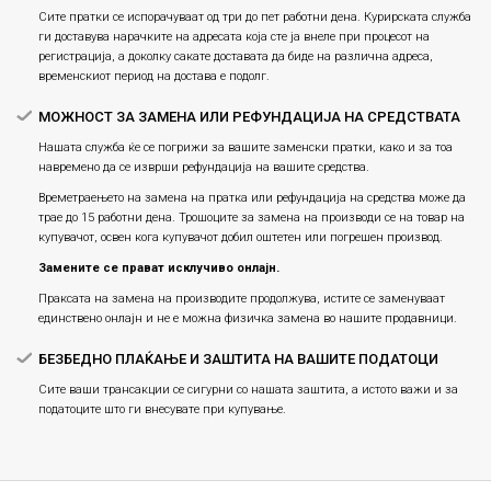
Сите пратки се испорачуваат од три до пет работни дена. Курирската служба
ги доставува нарачките на адресата која сте ја внеле при процесот на
регистрација, а доколку сакате доставата да биде на различна адреса,
временскиот период на достава е подолг.
МОЖНОСТ ЗА ЗАМЕНА ИЛИ РЕФУНДАЦИЈА НА СРЕДСТВАТА
Нашата служба ќе се погрижи за вашите заменски пратки, како и за тоа
навремено да се изврши рефундација на вашите средства.
Времетраењето на замена на пратка или рефундацијa на средства може да
трае до 15 работни дена. Трошоците за замена на производи се на товар на
купувачот, освен кога купувачот добил оштетен или погрешен производ.
Замените се прават исклучиво онлајн.
Праксата на замена на производите продолжува, истите се заменуваат
единствено онлајн и не е можна физичка замена во нашите продавници.
БЕЗБЕДНО ПЛАЌАЊЕ И ЗАШТИТА НА ВАШИТЕ ПОДАТОЦИ
Сите ваши трансакции се сигурни со нашата заштита, а истото важи и за
податоците што ги внесувате при купување.