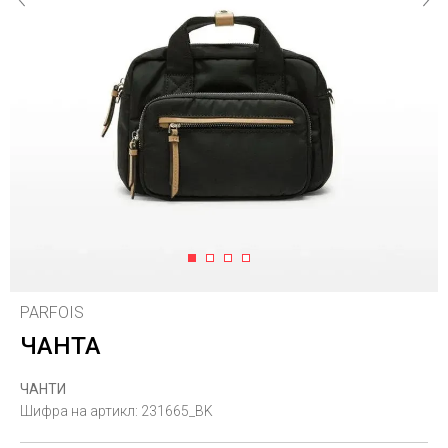
1
2
3
4
PARFOIS
ЧАНТА
ЧАНТИ
Шифра на артикл:
231665_BK