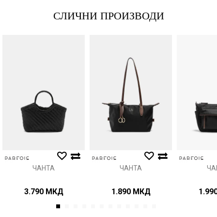
СЛИЧНИ ПРОИЗВОДИ
Порака
Анти спам заштита - пресметајте колку е 6 - 1 :
ИСПРАТИ
ЧАНТА
ЧАНТА
ЧА
3.790
МКД
1.890
МКД
1.99
1
2
3
4
5
6
7
8
9
10
11
12