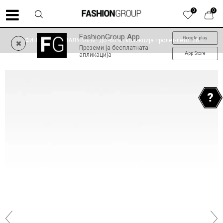
0
0
FashionGroup App
Google play
ФИНАЛНО НАМАЛУВАЊЕ до -60% | колекција пролет-лето '26
Преземи ја бесплатната
App Store
апликација