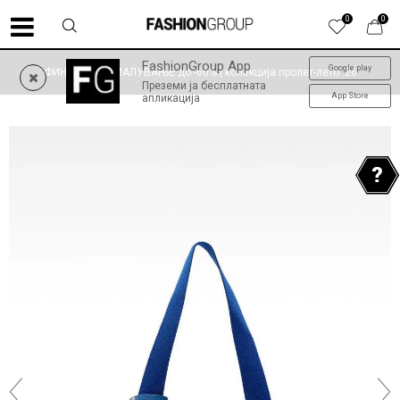
0
0
FashionGroup App
Google play
ФИНАЛНО НАМАЛУВАЊЕ до -60% | колекција пролет-лето '26
Преземи ја бесплатната
App Store
апликација