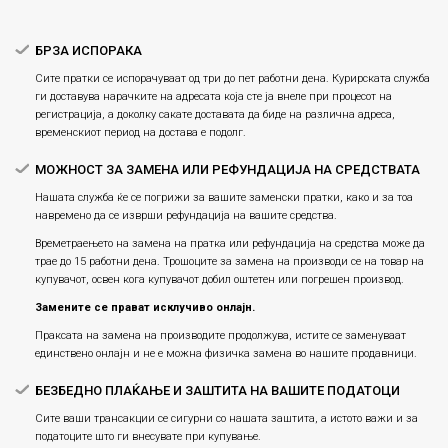
Плаќање
БРЗА ИСПОРАКА
Сите пратки се испорачуваат од три до пет работни дена. Курирската служба
ги доставува нарачките на адресата која сте ја внеле при процесот на
регистрација, а доколку сакате доставата да биде на различна адреса,
временскиот период на достава е подолг.
МОЖНОСТ ЗА ЗАМЕНА ИЛИ РЕФУНДАЦИЈА НА СРЕДСТВАТА
Нашата служба ќе се погрижи за вашите заменски пратки, како и за тоа
навремено да се изврши рефундација на вашите средства.
Времетраењето на замена на пратка или рефундацијa на средства може да
трае до 15 работни дена. Трошоците за замена на производи се на товар на
купувачот, освен кога купувачот добил оштетен или погрешен производ.
Замените се прават исклучиво онлајн.
Праксата на замена на производите продолжува, истите се заменуваат
единствено онлајн и не е можна физичка замена во нашите продавници.
БЕЗБЕДНО ПЛАЌАЊЕ И ЗАШТИТА НА ВАШИТЕ ПОДАТОЦИ
Сите ваши трансакции се сигурни со нашата заштита, а истото важи и за
податоците што ги внесувате при купување.