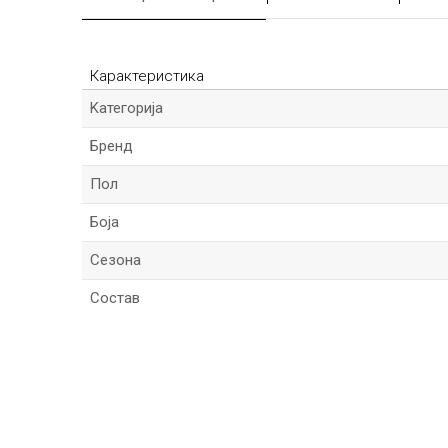
Карактеристика
Kатегорија
Бренд
Пол
Боја
Сезона
Состав
*Име/Прекар