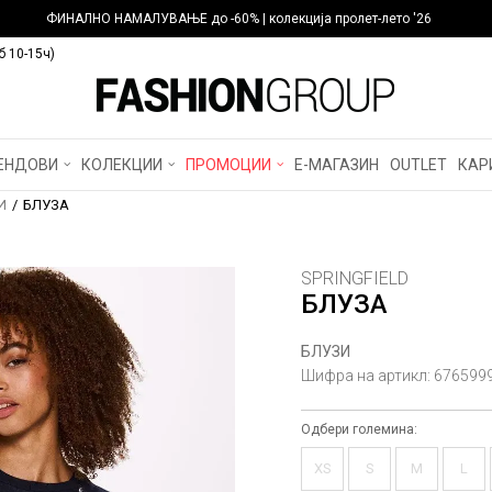
ФИНАЛНО НАМАЛУВАЊЕ до -60% | колекција пролет-лето '26
б 10-15ч)
ЕНДОВИ
КОЛЕКЦИИ
ПРОМОЦИИ
Е-МАГАЗИН
OUTLET
КАР
И
БЛУЗА
SPRINGFIELD
БЛУЗА
БЛУЗИ
Шифра на артикл:
676599
Одбери големина:
XS
S
M
L