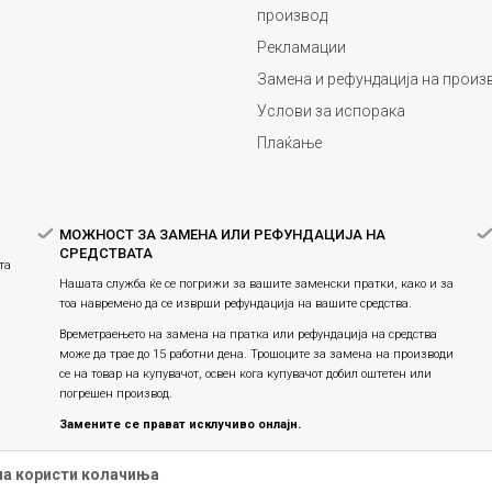
производ
Рекламации
Замена и рефундација на произ
Услови за испорака
Плаќање
МОЖНОСТ ЗА ЗАМЕНА ИЛИ РЕФУНДАЦИЈА НА
СРЕДСТВАТА
та
Нашата служба ќе се погрижи за вашите заменски пратки, како и за
тоа навремено да се изврши рефундација на вашите средства.
Времетраењето на замена на пратка или рефундацијa на средства
може да трае до 15 работни дена. Трошоците за замена на производи
се на товар на купувачот, освен кога купувачот добил оштетен или
погрешен производ.
Замените се прават исклучиво онлајн.
Праксата на замена на производите продолжува, истите се
на користи колачиња
заменуваат единствено онлајн и не е можна физичка замена во