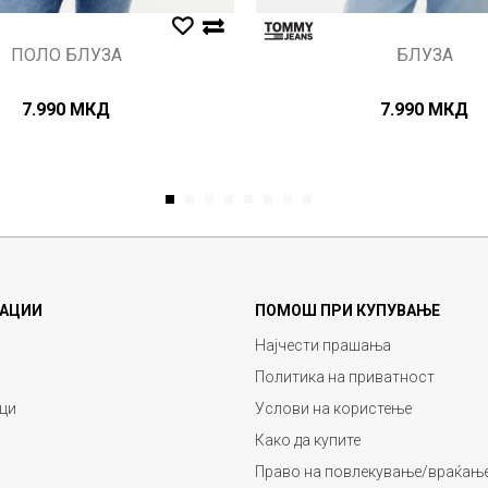
ПОЛО БЛУЗА
БЛУЗА
7.990
МКД
7.990
МКД
1
2
3
4
5
6
7
8
АЦИИ
ПОМОШ ПРИ КУПУВАЊЕ
Најчести прашања
Политика на приватност
ци
Услови на користење
Како да купите
Право на повлекување/враќање