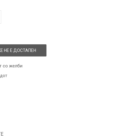
Е НЕ Е ДОСТАПЕН
т со желби
одот
ТЕ