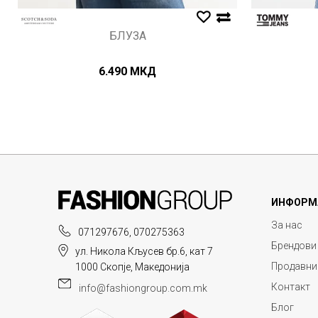
БЛУЗА
6.490
МКД
ИНФОРМ
За нас
071297676, 070275363
Брендови
ул. Никола Кљусев бр.6, кат 7
Продавни
1000 Скопје, Македонија
Контакт
info@fashiongroup.com.mk
Блог