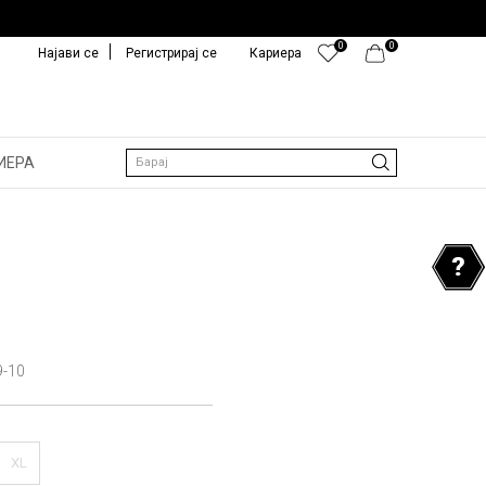
0
0
Најави се
Регистрирај се
Кариера
ИЕРА
Барај
9-10
XL