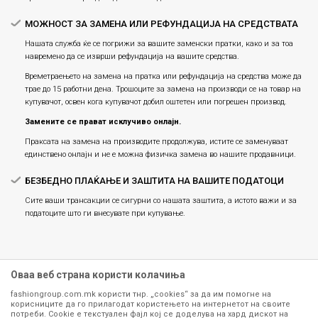
МОЖНОСТ ЗА ЗАМЕНА ИЛИ РЕФУНДАЦИЈА НА СРЕДСТВАТА
Нашата служба ќе се погрижи за вашите заменски пратки, како и за тоа
навремено да се изврши рефундација на вашите средства.
Времетраењето на замена на пратка или рефундацијa на средства може да
трае до 15 работни дена. Трошоците за замена на производи се на товар на
купувачот, освен кога купувачот добил оштетен или погрешен производ.
Замените се прават исклучиво онлајн.
Праксата на замена на производите продолжува, истите се заменуваат
единствено онлајн и не е можна физичка замена во нашите продавници.
БЕЗБЕДНО ПЛАЌАЊЕ И ЗАШТИТА НА ВАШИТЕ ПОДАТОЦИ
Сите ваши трансакции се сигурни со нашата заштита, а истото важи и за
податоците што ги внесувате при купување.
Оваа веб страна користи колачиња
fashiongroup.com.mk користи тнр. „cookies“ за да им помогне на
корисниците да го прилагодат користењето на интернетот на своите
потреби. Cookie е текстуален фајл кој се доделува на хард дискот на