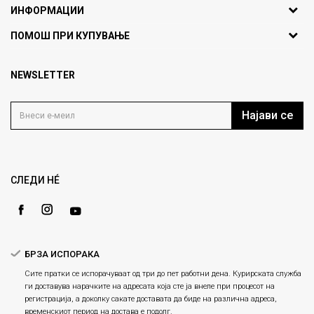
ИНФОРМАЦИИ
ул. Никола Кљусев бр.6,
За нас
ПОМОШ ПРИ КУПУВАЊЕ
кат 7
Брендови
1000 Скопје, Македонија
Најчести прашања
Продавници
NEWSLETTER
Политика на приватност
info@fashiongroup.com.mk
Контакт
Услови на користење
Блог
Најави се
Како да купите
Кариера
Право на повлекување/враќање на производ
Loyalty
Рекламации
Gift Card
Замена и рефундација на производи
СЛЕДИ НÉ
Ценовник
Услови за испорака
Плаќање
БРЗА ИСПОРАКА
Сите пратки се испорачуваат од три до пет работни дена. Курирската служба
ги доставува нарачките на адресата која сте ја внеле при процесот на
регистрација, а доколку сакате доставата да биде на различна адреса,
временскиот период на достава е подолг.