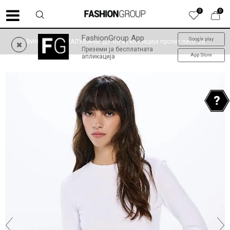
0
0
FashionGroup App
Google play
ФИНАЛНО НАМАЛУВАЊЕ до -60% | колекција пролет-лето '26
Преземи ја бесплатната
App Store
апликација