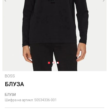
1
2
3
BOSS
БЛУЗА
БЛУЗИ
Шифра на артикл:
50534336-001