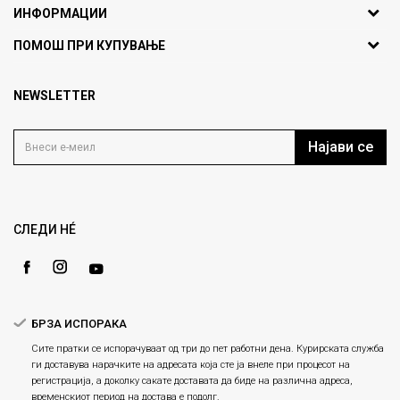
ИНФОРМАЦИИ
ул. Никола Кљусев бр.6,
За нас
ПОМОШ ПРИ КУПУВАЊЕ
кат 7
Брендови
1000 Скопје, Македонија
Најчести прашања
Продавници
NEWSLETTER
Политика на приватност
info@fashiongroup.com.mk
Контакт
Услови на користење
Блог
Најави се
Како да купите
Кариера
Право на повлекување/враќање на производ
Loyalty
Рекламации
Gift Card
Замена и рефундација на производи
СЛЕДИ НÉ
Ценовник
Услови за испорака
Плаќање
БРЗА ИСПОРАКА
Сите пратки се испорачуваат од три до пет работни дена. Курирската служба
ги доставува нарачките на адресата која сте ја внеле при процесот на
регистрација, а доколку сакате доставата да биде на различна адреса,
временскиот период на достава е подолг.