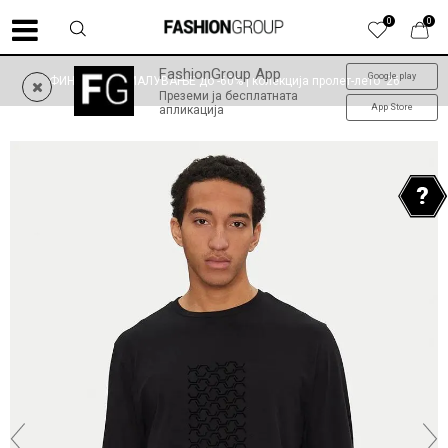
0
0
FashionGroup App
Google play
ФИНАЛНО НАМАЛУВАЊЕ до -60% | колекција пролет-лето '26
Преземи ја бесплатната
App Store
апликација