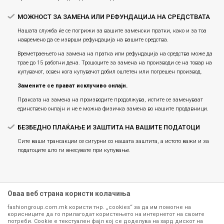
МОЖНОСТ ЗА ЗАМЕНА ИЛИ РЕФУНДАЦИЈА НА СРЕДСТВАТА
Нашата служба ќе се погрижи за вашите заменски пратки, како и за тоа
навремено да се изврши рефундација на вашите средства.
Времетраењето на замена на пратка или рефундацијa на средства може да
трае до 15 работни дена. Трошоците за замена на производи се на товар на
купувачот, освен кога купувачот добил оштетен или погрешен производ.
Замените се прават исклучиво онлајн.
Праксата на замена на производите продолжува, истите се заменуваат
единствено онлајн и не е можна физичка замена во нашите продавници.
БЕЗБЕДНО ПЛАЌАЊЕ И ЗАШТИТА НА ВАШИТЕ ПОДАТОЦИ
Сите ваши трансакции се сигурни со нашата заштита, а истото важи и за
податоците што ги внесувате при купување.
Оваа веб страна користи колачиња
fashiongroup.com.mk користи тнр. „cookies“ за да им помогне на
корисниците да го прилагодат користењето на интернетот на своите
потреби. Cookie е текстуален фајл кој се доделува на хард дискот на