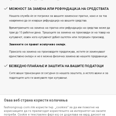
МОЖНОСТ ЗА ЗАМЕНА ИЛИ РЕФУНДАЦИЈА НА СРЕДСТВАТА
Нашата служба ќе се погрижи за вашите заменски пратки, како и за тоа
навремено да се изврши рефундација на вашите средства.
Времетраењето на замена на пратка или рефундацијa на средства може да
трае до 15 работни дена. Трошоците за замена на производи се на товар на
купувачот, освен кога купувачот добил оштетен или погрешен производ.
Замените се прават исклучиво онлајн.
Праксата на замена на производите продолжува, истите се заменуваат
единствено онлајн и не е можна физичка замена во нашите продавници.
БЕЗБЕДНО ПЛАЌАЊЕ И ЗАШТИТА НА ВАШИТЕ ПОДАТОЦИ
Сите ваши трансакции се сигурни со нашата заштита, а истото важи и за
податоците што ги внесувате при купување.
Оваа веб страна користи колачиња
fashiongroup.com.mk користи тнр. „cookies“ за да им помогне на
корисниците да го прилагодат користењето на интернетот на своите
потреби. Cookie е текстуален фајл кој се доделува на хард дискот на