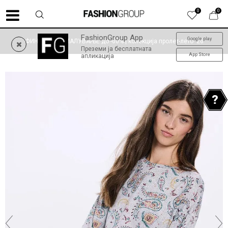
0
0
FashionGroup App
Google play
ФИНАЛНО НАМАЛУВАЊЕ до -60% | колекција пролет-лето '26
Преземи ја бесплатната
App Store
апликација