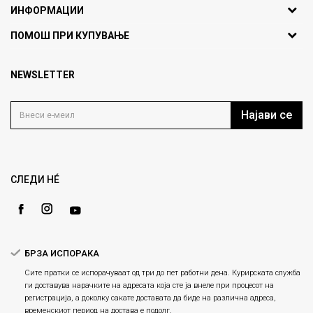
ИНФОРМАЦИИ
ул. Никола Кљусев бр.6,
За нас
ПОМОШ ПРИ КУПУВАЊЕ
кат 7
Брендови
1000 Скопје, Македонија
Најчести прашања
Продавници
NEWSLETTER
Политика на приватност
info@fashiongroup.com.mk
Контакт
Услови на користење
Блог
Најави се
Како да купите
Кариера
Право на повлекување/враќање на производ
Loyalty
Рекламации
Gift Card
Замена и рефундација на производи
СЛЕДИ НÉ
Ценовник
Услови за испорака
Плаќање
БРЗА ИСПОРАКА
Сите пратки се испорачуваат од три до пет работни дена. Курирската служба
ги доставува нарачките на адресата која сте ја внеле при процесот на
регистрација, а доколку сакате доставата да биде на различна адреса,
временскиот период на достава е подолг.