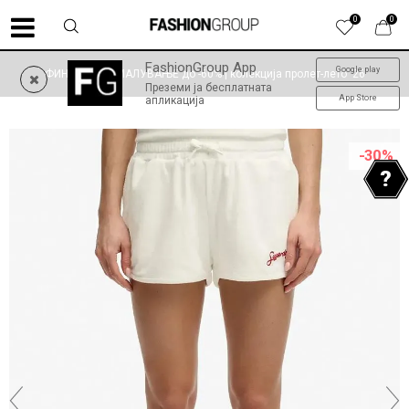
0
0
FashionGroup App
Google play
ФИНАЛНО НАМАЛУВАЊЕ до -60% | колекција пролет-лето '26
Преземи ја бесплатната
App Store
апликација
-30
%