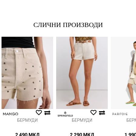
*Е-меил
СЛИЧНИ ПРОИЗВОДИ
Порака
Анти спам заштита - пресметајте колку е 9 - 4 :
ИСПРАТИ
БЕРМУДИ
БЕРМУДИ
БЕР
2.490
МКД
2.290
МКД
1.99