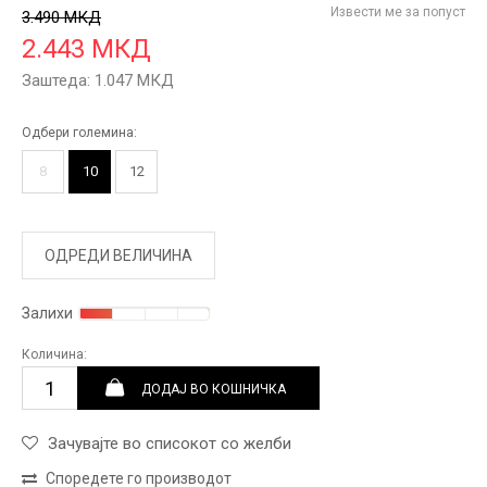
Извести ме за попуст
3.490
МКД
2.443
МКД
Заштеда:
1.047
МКД
Одбери големина:
8
10
12
ОДРЕДИ ВЕЛИЧИНА
Залихи
Количина:
ДОДАЈ ВО КОШНИЧКА
Зачувајте во списокот со желби
Споредете го производот