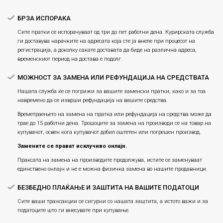
БРЗА ИСПОРАКА
Сите пратки се испорачуваат од три до пет работни дена. Курирската служба
ги доставува нарачките на адресата која сте ја внеле при процесот на
регистрација, а доколку сакате доставата да биде на различна адреса,
временскиот период на достава е подолг.
МОЖНОСТ ЗА ЗАМЕНА ИЛИ РЕФУНДАЦИЈА НА СРЕДСТВАТА
Нашата служба ќе се погрижи за вашите заменски пратки, како и за тоа
навремено да се изврши рефундација на вашите средства.
Времетраењето на замена на пратка или рефундацијa на средства може да
трае до 15 работни дена. Трошоците за замена на производи се на товар на
купувачот, освен кога купувачот добил оштетен или погрешен производ.
Замените се прават исклучиво онлајн.
Праксата на замена на производите продолжува, истите се заменуваат
единствено онлајн и не е можна физичка замена во нашите продавници.
БЕЗБЕДНО ПЛАЌАЊЕ И ЗАШТИТА НА ВАШИТЕ ПОДАТОЦИ
Сите ваши трансакции се сигурни со нашата заштита, а истото важи и за
податоците што ги внесувате при купување.