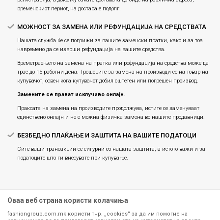
временскиот период на достава е подолг.
МОЖНОСТ ЗА ЗАМЕНА ИЛИ РЕФУНДАЦИЈА НА СРЕДСТВАТА
Нашата служба ќе се погрижи за вашите заменски пратки, како и за тоа
навремено да се изврши рефундација на вашите средства.
Времетраењето на замена на пратка или рефундацијa на средства може да
трае до 15 работни дена. Трошоците за замена на производи се на товар на
купувачот, освен кога купувачот добил оштетен или погрешен производ.
Замените се прават исклучиво онлајн.
Праксата на замена на производите продолжува, истите се заменуваат
единствено онлајн и не е можна физичка замена во нашите продавници.
БЕЗБЕДНО ПЛАЌАЊЕ И ЗАШТИТА НА ВАШИТЕ ПОДАТОЦИ
Сите ваши трансакции се сигурни со нашата заштита, а истото важи и за
податоците што ги внесувате при купување.
Оваа веб страна користи колачиња
fashiongroup.com.mk користи тнр. „cookies“ за да им помогне на