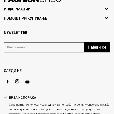
071297676, 070275363
ИНФОРМАЦИИ
ул. Никола Кљусев бр.6,
За нас
ПОМОШ ПРИ КУПУВАЊЕ
кат 7
Брендови
1000 Скопје, Македонија
Најчести прашања
Продавници
NEWSLETTER
Политика на приватност
info@fashiongroup.com.mk
Контакт
Услови на користење
Блог
Најави се
Како да купите
Кариера
Право на повлекување/враќање на производ
Loyalty
Рекламации
Gift Card
Замена и рефундација на производи
СЛЕДИ НÉ
Ценовник
Услови за испорака
Плаќање
БРЗА ИСПОРАКА
Сите пратки се испорачуваат од три до пет работни дена. Курирската служба
ги доставува нарачките на адресата која сте ја внеле при процесот на
регистрација, а доколку сакате доставата да биде на различна адреса,