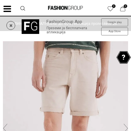
0
0
FashionGroup App
Google play
ФИНАЛНО НАМАЛУВАЊЕ до -60% | колекција пролет-лето '26
Преземи ја бесплатната
App Store
апликација