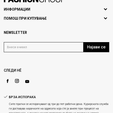
071297676, 070275363
ИНФОРМАЦИИ
ул. Никола Кљусев бр.6,
За нас
ПОМОШ ПРИ КУПУВАЊЕ
кат 7
Брендови
1000 Скопје, Македонија
Најчести прашања
Продавници
NEWSLETTER
Политика на приватност
info@fashiongroup.com.mk
Контакт
Услови на користење
Блог
Најави се
Како да купите
Кариера
Право на повлекување/враќање на производ
Loyalty
Рекламации
Gift Card
Замена и рефундација на производи
СЛЕДИ НÉ
Ценовник
Услови за испорака
Плаќање
БРЗА ИСПОРАКА
Сите пратки се испорачуваат од три до пет работни дена. Курирската служба
ги доставува нарачките на адресата која сте ја внеле при процесот на