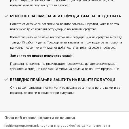
регистрација, а доколку сакате доставата да биде на различна адреса,
временскиот период на достава е подолг.
МОЖНОСТ ЗА ЗАМЕНА ИЛИ РЕФУНДАЦИЈА НА СРЕДСТВАТА
Нашата служба ќе се погрижи за вашите заменски пратки, како и за тоа
навремено да се изврши рефундација на вашите средства.
Времетраењето на замена на пратка или рефундацијa на средства може да
трае до 15 работни дена. Трошоците за замена на производи се на товар на
купувачот, освен кога купувачот добил оштетен или погрешен производ.
Замените се прават исклучиво онлајн.
Праксата на замена на производите продолжува, истите се заменуваат
единствено онлајн и не е можна физичка замена во нашите продавници.
БЕЗБЕДНО ПЛАЌАЊЕ И ЗАШТИТА НА ВАШИТЕ ПОДАТОЦИ
Сите ваши трансакции се сигурни со нашата заштита, а истото важи и за
податоците што ги внесувате при купување.
Оваа веб страна користи колачиња
fashiongroup.com.mk користи тнр. „cookies“ за да им помогне на