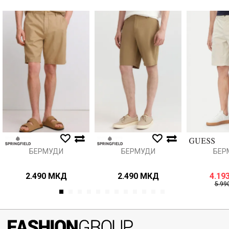
Порака
Анти спам заштита - пресметајте колку е 2 + 3 :
ИСПРАТИ
БЕРМУДИ
БЕРМУДИ
БЕР
2.490
МКД
2.490
МКД
4.19
5.99
1
2
3
4
5
6
7
8
9
10
11
12