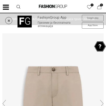
0
0
FashionGroup App
Google play
ФИНАЛНО НАМАЛУВАЊЕ до -60% | колекција пролет-лето '26
Преземи ја бесплатната
App Store
апликација