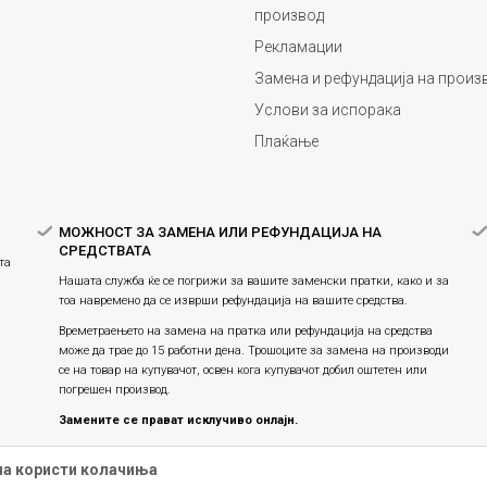
производ
Рекламации
Замена и рефундација на произ
Услови за испорака
Плаќање
МОЖНОСТ ЗА ЗАМЕНА ИЛИ РЕФУНДАЦИЈА НА
СРЕДСТВАТА
та
Нашата служба ќе се погрижи за вашите заменски пратки, како и за
тоа навремено да се изврши рефундација на вашите средства.
Времетраењето на замена на пратка или рефундацијa на средства
може да трае до 15 работни дена. Трошоците за замена на производи
се на товар на купувачот, освен кога купувачот добил оштетен или
погрешен производ.
Замените се прават исклучиво онлајн.
Праксата на замена на производите продолжува, истите се
на користи колачиња
заменуваат единствено онлајн и не е можна физичка замена во