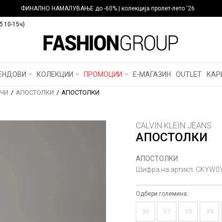
ФИНАЛНО НАМАЛУВАЊЕ до -60% | колекција пролет-лето '26
б 10-15ч)
ЕНДОВИ
КОЛЕКЦИИ
ПРОМОЦИИ
Е-МАГАЗИН
OUTLET
КАР
ЧИ
АПОСТОЛКИ
АПОСТОЛКИ
CALVIN KLEIN JEANS
АПОСТОЛКИ
АПОСТОЛКИ
Шифра на артикл:
CKYW0Y
Одбери големина:
36
37
38
39