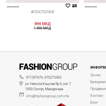
АПОСТОЛКИ
894
МКД
1.490
МКД
ИНФОРМ
За нас
071297676, 070275363
Брендови
ул. Никола Кљусев бр.6, кат 7
Продавни
1000 Скопје, Македонија
Контакт
info@fashiongroup.com.mk
Блог