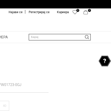
0
0
Најави се
Регистрирај се
Кариера
ИЕРА
Барај
W01723-0GJ
40