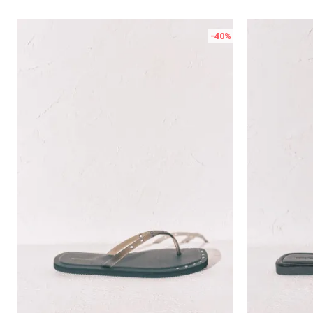
Порака
-40
%
Анти спам заштита - пресметајте колку е 2 + 3 :
ИСПРАТИ