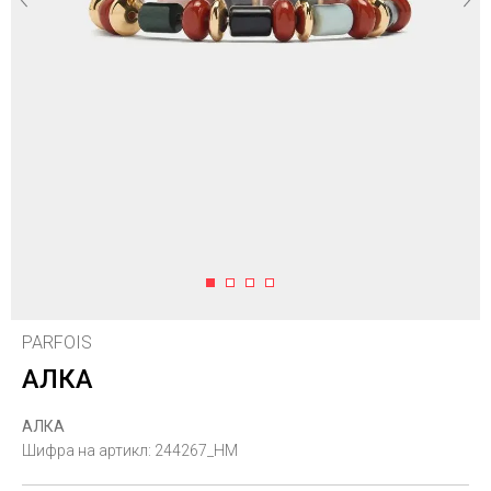
1
2
3
4
PARFOIS
АЛКА
АЛКА
Шифра на артикл:
244267_HM