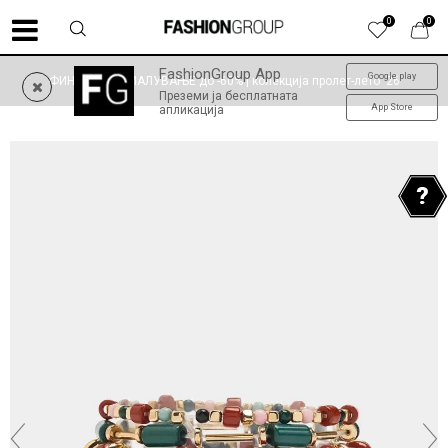
0
0
FashionGroup App
Google play
ФИНАЛНО НАМАЛУВАЊЕ до -60% | колекција пролет-лето '26
Преземи ја бесплатната
App Store
апликација