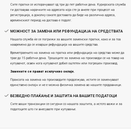
Сите пратки се испорачуваат од три до пет работни дена. Курирската служба
ги доставува нарачките на адресата која сте ја внеле при процесот на
регистрација, а доколку сакате доставата да биде на различна адреса,
временскиот период на достава е подолг.
МОЖНОСТ ЗА ЗАМЕНА ИЛИ РЕФУНДАЦИЈА НА СРЕДСТВАТА
Нашата служба ќе се погрижи за вашите заменски пратки, како и за тоа
навремено да се изврши рефундација на вашите средства.
Времетраењето на замена на пратка или рефундацијa на средства може да
трае до 15 работни дена. Трошоците за замена на производи се на товар на
купувачот, освен кога купувачот добил оштетен или погрешен производ.
Замените се прават исклучиво онлајн.
Праксата на замена на производите продолжува, истите се заменуваат
единствено онлајн и не е можна физичка замена во нашите продавници.
БЕЗБЕДНО ПЛАЌАЊЕ И ЗАШТИТА НА ВАШИТЕ ПОДАТОЦИ
Сите ваши трансакции се сигурни со нашата заштита, а истото важи и за
податоците што ги внесувате при купување.