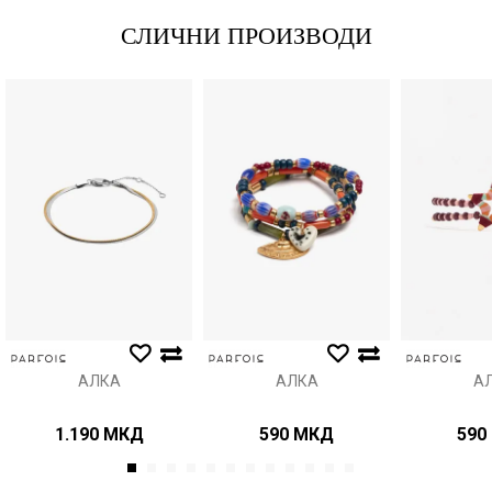
СЛИЧНИ ПРОИЗВОДИ
Порака
Анти спам заштита - пресметајте колку е 6 - 1 :
ИСПРАТИ
АЛКА
АЛКА
А
1.190
МКД
590
МКД
590
1
2
3
4
5
6
7
8
9
10
11
12