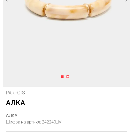
1
2
PARFOIS
АЛКА
АЛКА
Шифра на артикл:
242240_IV