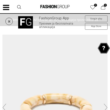
0
0
FashionGroup App
Google play
ФИНАЛНО НАМАЛУВАЊЕ до -60% | колекција пролет-лето '26
Преземи ја бесплатната
App Store
апликација