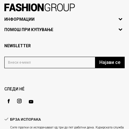
071297676, 070275363
ИНФОРМАЦИИ
ул. Никола Кљусев бр.6,
За нас
ПОМОШ ПРИ КУПУВАЊЕ
кат 7
Брендови
1000 Скопје, Македонија
Најчести прашања
Продавници
NEWSLETTER
Политика на приватност
info@fashiongroup.com.mk
Контакт
Услови на користење
Блог
Најави се
Како да купите
Кариера
Право на повлекување/враќање на производ
Loyalty
Рекламации
Gift Card
Замена и рефундација на производи
СЛЕДИ НÉ
Ценовник
Услови за испорака
Плаќање
БРЗА ИСПОРАКА
Сите пратки се испорачуваат од три до пет работни дена. Курирската служба