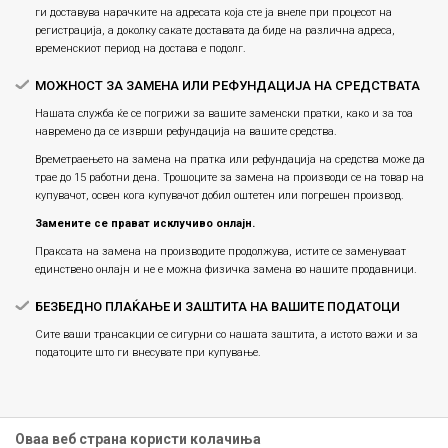
ги доставува нарачките на адресата која сте ја внеле при процесот на
регистрација, а доколку сакате доставата да биде на различна адреса,
временскиот период на достава е подолг.
МОЖНОСТ ЗА ЗАМЕНА ИЛИ РЕФУНДАЦИЈА НА СРЕДСТВАТА
Нашата служба ќе се погрижи за вашите заменски пратки, како и за тоа
навремено да се изврши рефундација на вашите средства.
Времетраењето на замена на пратка или рефундацијa на средства може да
трае до 15 работни дена. Трошоците за замена на производи се на товар на
купувачот, освен кога купувачот добил оштетен или погрешен производ.
Замените се прават исклучиво онлајн.
Праксата на замена на производите продолжува, истите се заменуваат
единствено онлајн и не е можна физичка замена во нашите продавници.
БЕЗБЕДНО ПЛАЌАЊЕ И ЗАШТИТА НА ВАШИТЕ ПОДАТОЦИ
Сите ваши трансакции се сигурни со нашата заштита, а истото важи и за
податоците што ги внесувате при купување.
Оваа веб страна користи колачиња