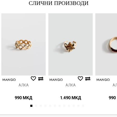
СЛИЧНИ ПРОИЗВОДИ
Порака
Анти спам заштита - пресметајте колку е 9 - 4 :
ИСПРАТИ
АЛКА
АЛКА
А
990
МКД
1.490
МКД
990
1
2
3
4
5
6
7
8
9
10
11
12