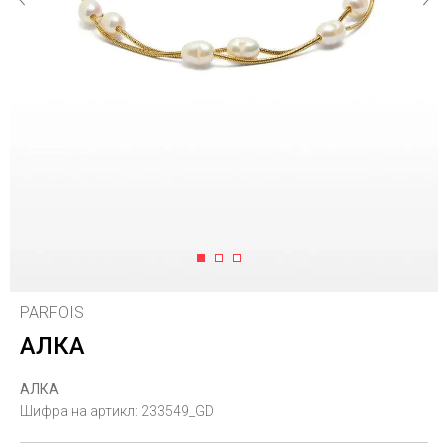
1
2
3
PARFOIS
АЛКА
АЛКА
Шифра на артикл:
233549_GD