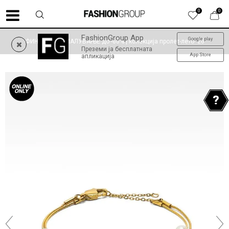
0
0
FashionGroup App
Google play
ФИНАЛНО НАМАЛУВАЊЕ до -60% | колекција пролет-лето '26
Преземи ја бесплатната
App Store
апликација