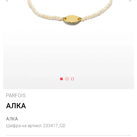
1
2
3
PARFOIS
АЛКА
АЛКА
Шифра на артикл:
233417_GD