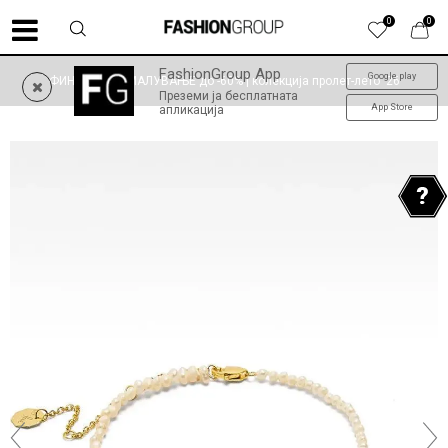
0
0
FashionGroup App
Google play
ФИНАЛНО НАМАЛУВАЊЕ до -60% | колекција пролет-лето '26
Преземи ја бесплатната
App Store
апликација