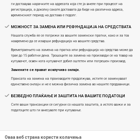
ги доставува нарачките на адресата која сте ја внеле при процесот на
регистрација, а доколку сакате доставата да биде на различна адреса,
временскиот период на достава е подолг.
МОЖНОСТ ЗА ЗАМЕНА ИЛИ РЕФУНДАЦИЈА НА СРЕДСТВАТА
Нашата служба ќе се погрижи за вашите заменски пратки, како и за тоа
навремено да се изврши рефундација на вашите средства.
Времетраењето на замена на пратка или рефундацијa на средства може да
трае до 15 работни дена. Трошоците за замена на производи се на товар на
купувачот, освен кога купувачот добил оштетен или погрешен производ.
Замените се прават исклучиво онлајн.
Праксата на замена на производите продолжува, истите се заменуваат
единствено онлајн и не е можна физичка замена во нашите продавници.
БЕЗБЕДНО ПЛАЌАЊЕ И ЗАШТИТА НА ВАШИТЕ ПОДАТОЦИ
Сите ваши трансакции се сигурни со нашата заштита, а истото важи и за
податоците што ги внесувате при купување.
Оваа веб страна користи колачиња