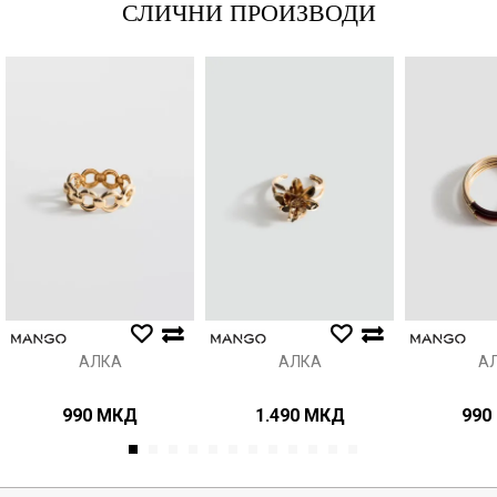
СЛИЧНИ ПРОИЗВОДИ
Порака
Анти спам заштита - пресметајте колку е 4 + 1 :
ИСПРАТИ
АЛКА
АЛКА
А
990
МКД
1.490
МКД
990
1
2
3
4
5
6
7
8
9
10
11
12