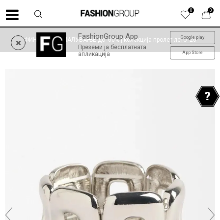
0
0
FashionGroup App
Google play
ФИНАЛНО НАМАЛУВАЊЕ до -60% | колекција пролет-лето '26
Преземи ја бесплатната
App Store
апликација