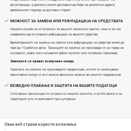
регистрација, а доколку сакате доставата да биде на различна адреса,
временскиот период на достава е подолг.
МОЖНОСТ ЗА ЗАМЕНА ИЛИ РЕФУНДАЦИЈА НА СРЕДСТВАТА
Нашата служба ќе се погрижи за вашите заменски пратки, како и за тоа
навремено да се изврши рефундација на вашите средства.
Времетраењето на замена на пратка или рефундацијa на средства може да
трае до 15 работни дена. Трошоците за замена на производи се на товар на
купувачот, освен кога купувачот добил оштетен или погрешен производ.
Замените се прават исклучиво онлајн.
Праксата на замена на производите продолжува, истите се заменуваат
единствено онлајн и не е можна физичка замена во нашите продавници.
БЕЗБЕДНО ПЛАЌАЊЕ И ЗАШТИТА НА ВАШИТЕ ПОДАТОЦИ
Сите ваши трансакции се сигурни со нашата заштита, а истото важи и за
податоците што ги внесувате при купување.
Оваа веб страна користи колачиња