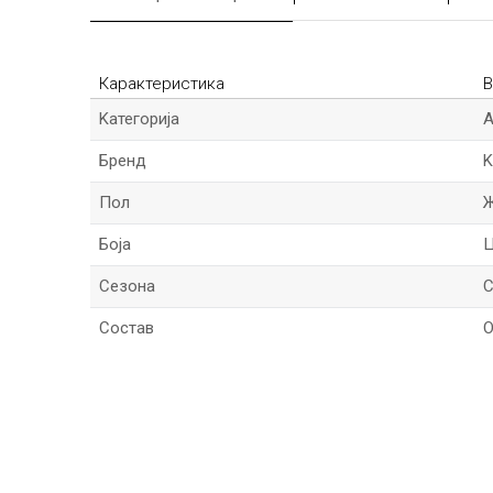
Карактеристика
В
Kатегорија
Бренд
K
Пол
Боја
Сезона
C
Состав
О
*Име/Прекар