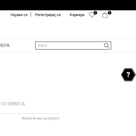
0
0
Најави се
Регистрирај се
Кариера
ИЕРА
Барај
101008001A
Извести ме за попуст