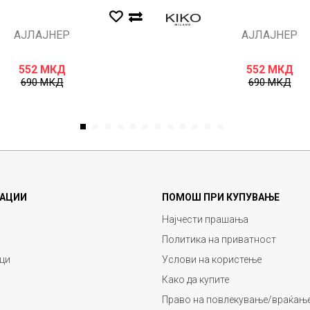
АЈЛАЈНЕР
АЈЛАЈНЕР
552
МКД
552
МКД
690
МКД
690
МКД
1
2
3
4
5
6
7
8
9
10
11
12
АЦИИ
ПОМОШ ПРИ КУПУВАЊЕ
Најчести прашања
Политика на приватност
ци
Услови на користење
Како да купите
Право на повлекување/враќање