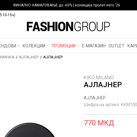
ФИНАЛНО НАМАЛУВАЊЕ до -60% | колекција пролет-лето '26
б 10-15ч)
ЕНДОВИ
КОЛЕКЦИИ
ПРОМОЦИИ
Е-МАГАЗИН
OUTLET
КАР
МИНКА
АЈЛАЈНЕР
АЈЛАЈНЕР
KIKO MILANO
АЈЛАЈНЕР
АЈЛАЈНЕР
Шифра на артикл:
KKM100
770
МКД