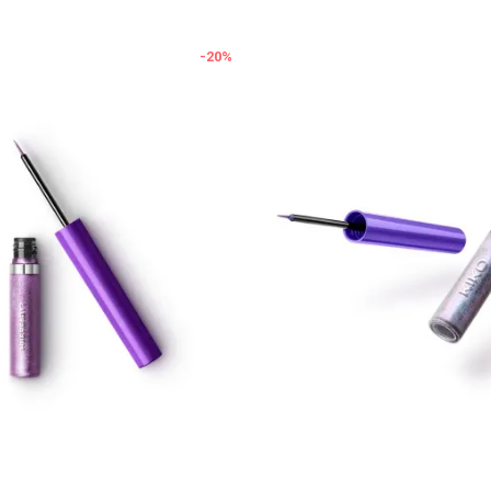
-20
%