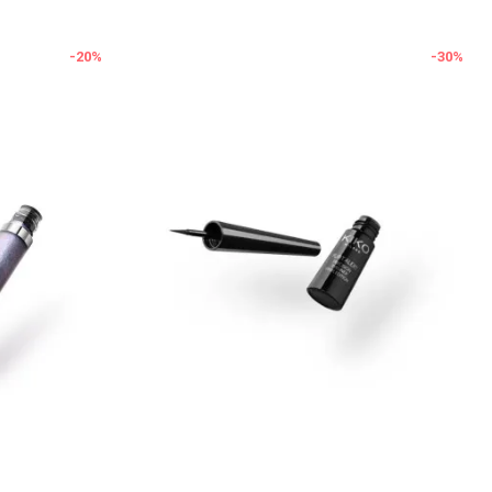
-20
%
-30
%