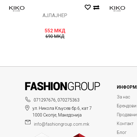
АЈЛАЈНЕР
552
МКД
690
МКД
ИНФОРМ
За нас
071297676, 070275363
Брендови
ул. Никола Кљусев бр.6, кат 7
Продавни
1000 Скопје, Македонија
Контакт
info@fashiongroup.com.mk
Блог