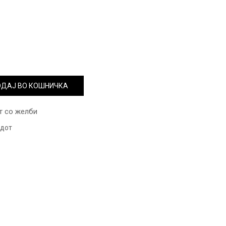
ДАЈ ВО КОШНИЧКА
т со желби
одот