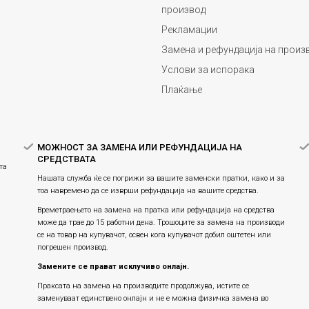
производ
Рекламации
Замена и рефундација на произ
Услови за испорака
Плаќање
МОЖНОСТ ЗА ЗАМЕНА ИЛИ РЕФУНДАЦИЈА НА
СРЕДСТВАТА
та
Нашата служба ќе се погрижи за вашите заменски пратки, како и за
тоа навремено да се изврши рефундација на вашите средства.
Времетраењето на замена на пратка или рефундацијa на средства
може да трае до 15 работни дена. Трошоците за замена на производи
се на товар на купувачот, освен кога купувачот добил оштетен или
погрешен производ.
Замените се прават исклучиво онлајн.
Праксата на замена на производите продолжува, истите се
заменуваат единствено онлајн и не е можна физичка замена во