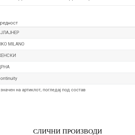
редност
АЈЛАЈНЕР
IKO MILANO
ЖЕНСКИ
ЦРНА
ontinuity
значен на артиклот, погледај под состав
*Е-меил
СЛИЧНИ ПРОИЗВОДИ