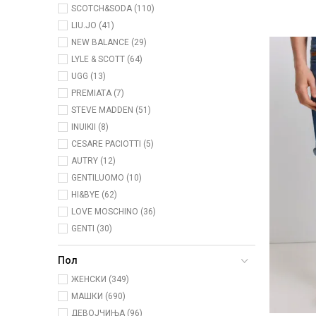
SCOTCH&SODA (110)
LIU.JO (41)
NEW BALANCE (29)
LYLE & SCOTT (64)
UGG (13)
PREMIATA (7)
STEVE MADDEN (51)
INUIKII (8)
CESARE PACIOTTI (5)
AUTRY (12)
GENTILUOMO (10)
HI&BYE (62)
LOVE MOSCHINO (36)
GENTI (30)
Пол
ЖЕНСКИ (349)
МАШКИ (690)
ДЕВОЈЧИЊА (96)