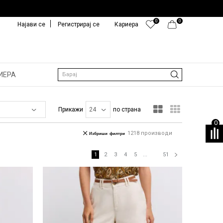
0
0
Најави се
Регистрирај се
Кариера
ИЕРА
Барај
Прикажи
по страна
0
1218
производи
Избриши филтри
1
2
3
4
5
...
51