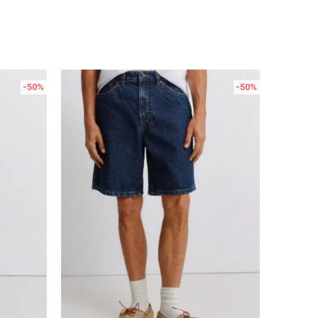
-50
%
-50
%
Uporedi