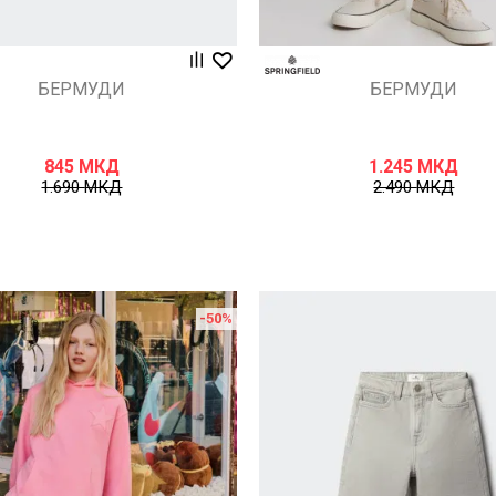
БЕРМУДИ
БЕРМУДИ
845
МКД
1.245
МКД
1.690
МКД
2.490
МКД
-50
%