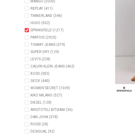
MANGO (3330)
REPLAY (411)
TIMBERLAND (346)
HUGO (502)
SPRINGFIELD (1217)
PARFOIS (2925)
TOMMY JEANS (379)
SUPER DRY (129)
LEVI'S (228)
CALVIN KLEIN JEANS (462)
BOSS (382)
GEOX (440)
WOMEN'SECRET (1039)
KIKO MILANO (527)
DIESEL (128)
ARISTOTELI BITSIANI (36)
DAN JOHN (378)
ROSSI (28)
DESIGUAL (92)