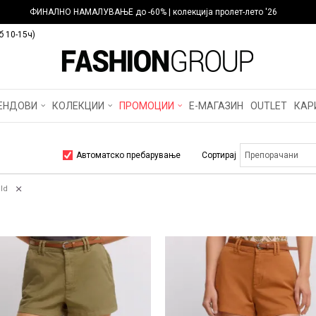
ФИНАЛНО НАМАЛУВАЊЕ до -60% | колекција пролет-лето '26
б 10-15ч)
ЕНДОВИ
КОЛЕКЦИИ
ПРОМОЦИИ
Е-МАГАЗИН
OUTLET
КАР
Автоматско пребарување
Сортирај
eld