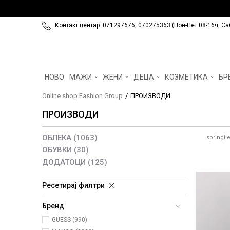
Контакт центар: 071297676, 070275363 (Пон-Пет 08-16ч, Са
НОВО
МАЖИ
ЖЕНИ
ДЕЦА
КОЗМЕТИКА
БР
Online shop Fashion Group
ПРОИЗВОДИ
ПРОИЗВОДИ
ОБЛЕКА
(1063)
springfi
ОБУВКИ
(30)
ДОДАТОЦИ
(125)
Ресетирај филтри
Бренд
GUESS (990)