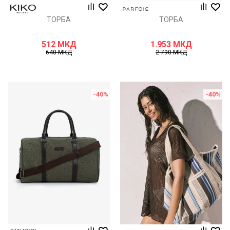
ТОРБА
ТОРБА
512
МКД
1.953
МКД
640
МКД
2.790
МКД
-40
%
-40
%