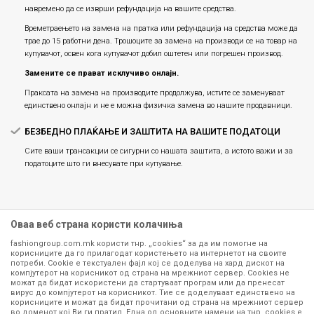
навремено да се изврши рефундација на вашите средства.
Времетраењето на замена на пратка или рефундацијa на средства може да
трае до 15 работни дена. Трошоците за замена на производи се на товар на
купувачот, освен кога купувачот добил оштетен или погрешен производ.
Замените се прават исклучиво онлајн.
Праксата на замена на производите продолжува, истите се заменуваат
единствено онлајн и не е можна физичка замена во нашите продавници.
БЕЗБЕДНО ПЛАЌАЊЕ И ЗАШТИТА НА ВАШИТЕ ПОДАТОЦИ
Сите ваши трансакции се сигурни со нашата заштита, а истото важи и за
податоците што ги внесувате при купување.
Оваа веб страна користи колачиња
fashiongroup.com.mk користи тнр. „cookies“ за да им помогне на
корисниците да го прилагодат користењето на интернетот на своите
потреби. Cookie е текстуален фајл кој се доделува на хард дискот на
компјутерот на корисникот од страна на мрежниот сервер. Cookies не
можат да бидат искористени да стартуваат програм или да пренесат
Сите информации околу производите кои се изложени на нашата
вирус до компјутерот на корисникот. Тие се доделуваат единствено на
корисниците и можат да бидат прочитани од страна на мрежниот сервер
онлајн продавница се стремиме да бидат конкретни, точни и прецизни,
во доменот кој Ви ги пратил. Една од основните намени на тнр. сookies е