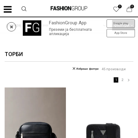
0
0
FashionGroup App
Google play
ФИНАЛНО НАМАЛУВАЊЕ до -60% | колекција пролет-лето '26
Филтри
Сортирај
Преземи ја бесплатната
App Store
апликација
ТОРБИ
Избриши филтри
45
производи
1
2