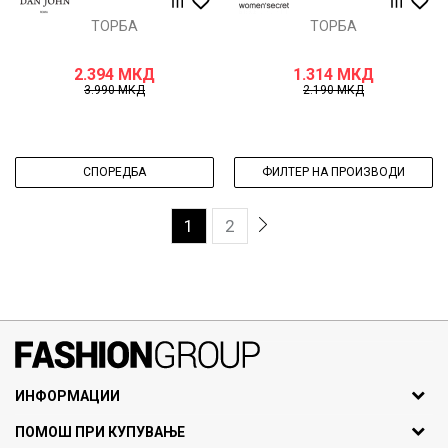
ТОРБА
ТОРБА
2.394
МКД
1.314
МКД
3.990
МКД
2.190
МКД
СПОРЕДБА
ФИЛТЕР НА ПРОИЗВОДИ
1
2
071297676, 070275363
ИНФОРМАЦИИ
ул. Никола Кљусев бр.6,
За нас
ПОМОШ ПРИ КУПУВАЊЕ
кат 7