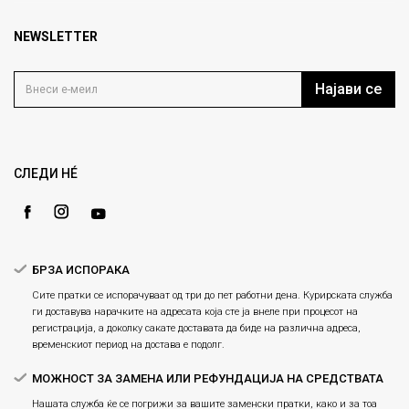
Брендови
1000 Скопје, Македонија
Најчести прашања
Продавници
NEWSLETTER
Политика на приватност
info@fashiongroup.com.mk
Контакт
Услови на користење
Блог
Најави се
Како да купите
Кариера
Право на повлекување/враќање на производ
Loyalty
Рекламации
Gift Card
Замена и рефундација на производи
СЛЕДИ НÉ
Ценовник
Услови за испорака
Плаќање
БРЗА ИСПОРАКА
Сите пратки се испорачуваат од три до пет работни дена. Курирската служба
ги доставува нарачките на адресата која сте ја внеле при процесот на
регистрација, а доколку сакате доставата да биде на различна адреса,
временскиот период на достава е подолг.
МОЖНОСТ ЗА ЗАМЕНА ИЛИ РЕФУНДАЦИЈА НА СРЕДСТВАТА
Нашата служба ќе се погрижи за вашите заменски пратки, како и за тоа