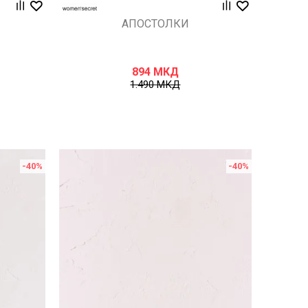
АПОСТОЛКИ
894
МКД
1.490
МКД
-40
%
-40
%
Uporedi