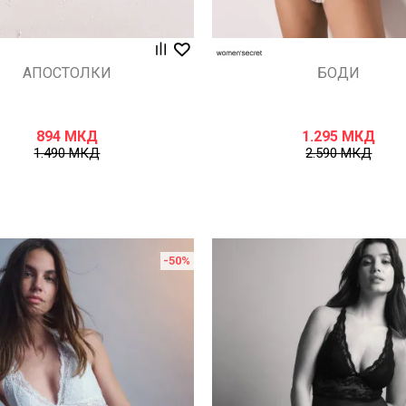
АПОСТОЛКИ
БОДИ
894
МКД
1.295
МКД
1.490
МКД
2.590
МКД
-50
%