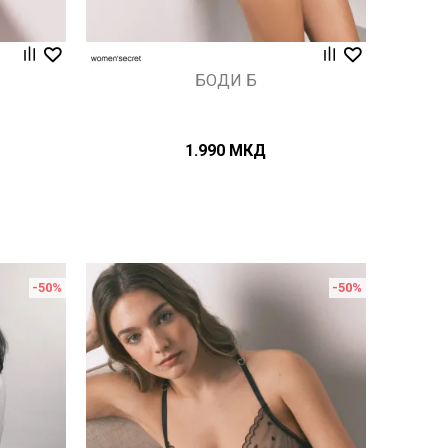
БОДИ Б
1.990
МКД
-50
%
-50
%