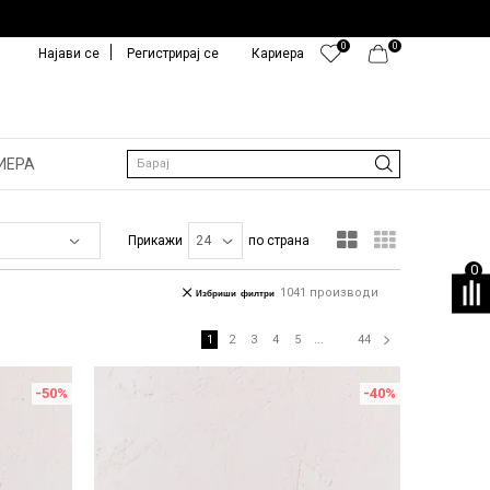
0
0
Најави се
Регистрирај се
Кариера
ИЕРА
Барај
Прикажи
по страна
0
1041
производи
Избриши филтри
1
2
3
4
5
...
44
-50
%
-40
%