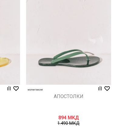
Uporedi
АПОСТОЛКИ
894
МКД
1.490
МКД