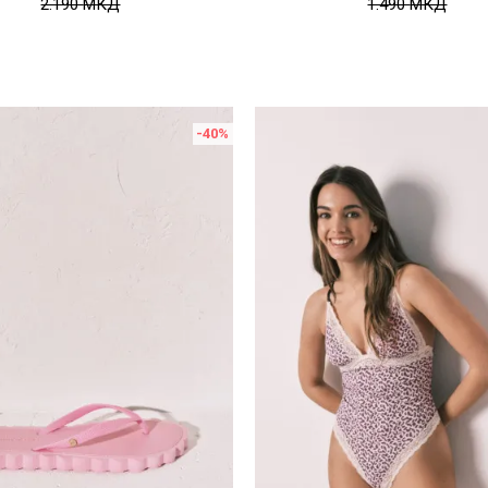
2.190
МКД
1.490
МКД
-40
%
Uporedi
Uporedi