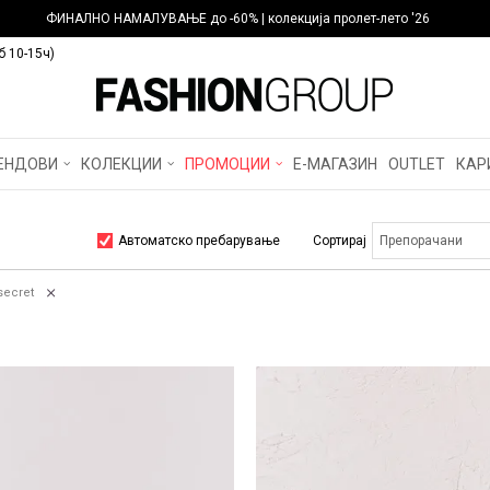
ФИНАЛНО НАМАЛУВАЊЕ до -60% | колекција пролет-лето '26
б 10-15ч)
ЕНДОВИ
КОЛЕКЦИИ
ПРОМОЦИИ
Е-МАГАЗИН
OUTLET
КАР
Автоматско пребарување
Сортирај
ecret