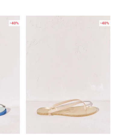
-40
%
-40
%
Uporedi