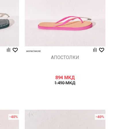
АПОСТОЛКИ
894
МКД
1.490
МКД
-40
%
-40
%