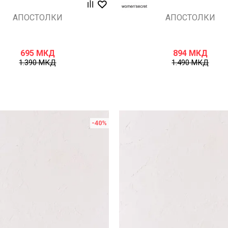
АПОСТОЛКИ
АПОСТОЛКИ
695
МКД
894
МКД
1.390
МКД
1.490
МКД
-40
%
Uporedi
Uporedi