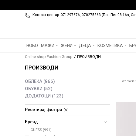
Контакт центар: 071297676, 070275363 (Пон-Пет 08-16ч, Са
НОВО
МАЖИ
ЖЕНИ
ДЕЦА
КОЗМЕТИКА
БР
Online shop Fashion Group
ПРОИЗВОДИ
ПРОИЗВОДИ
ОБЛЕКА
(866)
women-s
ОБУВКИ
(52)
ДОДАТОЦИ
(123)
Ресетирај филтри
Бренд
GUESS (991)