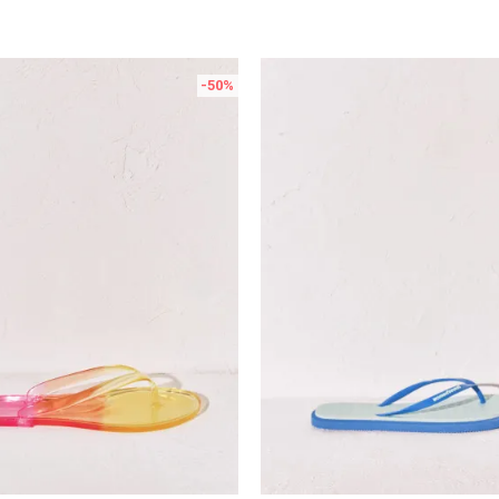
-50
%
Uporedi
Uporedi