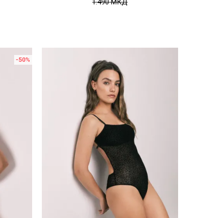
1.490
МКД
-50
%
Uporedi