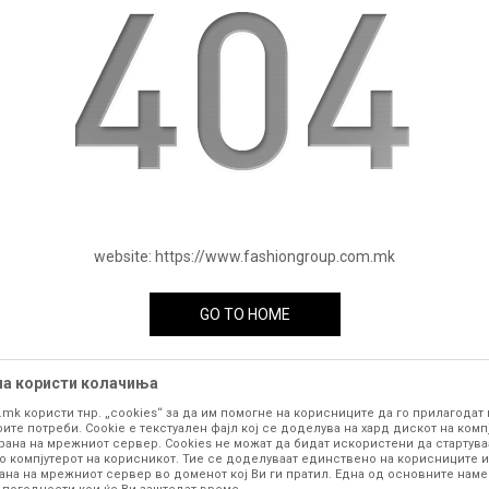
website:
https://www.fashiongroup.com.mk
GO TO HOME
на користи колачиња
.mk користи тнр. „cookies“ за да им помогне на корисниците да го прилагодат
ите потреби. Cookie е текстуален фајл кој се доделува на хард дискот на комп
рана на мрежниот сервер. Cookies не можат да бидат искористени да стартува
о компјутерот на корисникот. Тие се доделуваат единствено на корисниците и
ана на мрежниот сервер во доменот кој Ви ги пратил. Една од основните намен