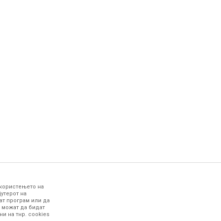
 користењето на
јутерот на
ат програм или да
 можат да бидат
и на тнр. сookies