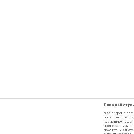
Оваа веб стра
fashiongroup.com
интернетот на сво
корисникот од ст
пренесат вирус д
прочитани од стр