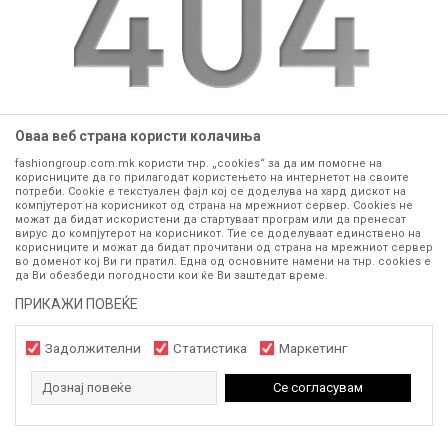
Оваа веб страна користи колачиња
fashiongroup.com.mk користи тнр. „cookies“ за да им помогне на
website:
https://www.fashiongroup.com.mk
корисниците да го прилагодат користењето на интернетот на своите
потреби. Cookie е текстуален фајл кој се доделува на хард дискот на
компјутерот на корисникот од страна на мрежниот сервер. Cookies не
GO TO HOME
можат да бидат искористени да стартуваат програм или да пренесат
вирус до компјутерот на корисникот. Тие се доделуваат единствено на
корисниците и можат да бидат прочитани од страна на мрежниот сервер
во доменот кој Ви ги пратил. Една од основните намени на тнр. сookies е
да Ви обезбеди погодности кои ќе Ви заштедат време.
ПРИКАЖИ ПОВЕЌЕ
Задолжителни
Статистика
Маркетинг
Дознај повеќе
Се согласувам