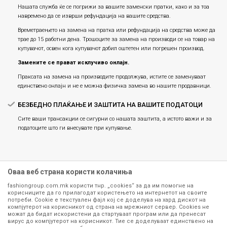
Нашата служба ќе се погрижи за вашите заменски пратки, како и за тоа
навремено да се изврши рефундација на вашите средства.
Времетраењето на замена на пратка или рефундацијa на средства може да
трае до 15 работни дена. Трошоците за замена на производи се на товар на
купувачот, освен кога купувачот добил оштетен или погрешен производ.
Замените се прават исклучиво онлајн.
Праксата на замена на производите продолжува, истите се заменуваат
единствено онлајн и не е можна физичка замена во нашите продавници.
БЕЗБЕДНО ПЛАЌАЊЕ И ЗАШТИТА НА ВАШИТЕ ПОДАТОЦИ
Сите ваши трансакции се сигурни со нашата заштита, а истото важи и за
податоците што ги внесувате при купување.
Оваа веб страна користи колачиња
fashiongroup.com.mk користи тнр. „cookies“ за да им помогне на
корисниците да го прилагодат користењето на интернетот на своите
потреби. Cookie е текстуален фајл кој се доделува на хард дискот на
компјутерот на корисникот од страна на мрежниот сервер. Cookies не
можат да бидат искористени да стартуваат програм или да пренесат
Сите информации околу производите кои се изложени на нашата
вирус до компјутерот на корисникот. Тие се доделуваат единствено на