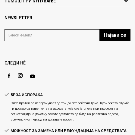
ПОМОШ ПРИ КУПУВАЊЕ
кат 7
Брендови
1000 Скопје, Македонија
Најчести прашања
Продавници
NEWSLETTER
Политика на приватност
info@fashiongroup.com.mk
Контакт
Услови на користење
Блог
Најави се
Како да купите
Кариера
Право на повлекување/враќање на производ
Loyalty
Рекламации
Gift Card
Замена и рефундација на производи
СЛЕДИ НÉ
Ценовник
Услови за испорака
Плаќање
БРЗА ИСПОРАКА
Сите пратки се испорачуваат од три до пет работни дена. Курирската служба
ги доставува нарачките на адресата која сте ја внеле при процесот на
регистрација, а доколку сакате доставата да биде на различна адреса,
временскиот период на достава е подолг.
МОЖНОСТ ЗА ЗАМЕНА ИЛИ РЕФУНДАЦИЈА НА СРЕДСТВАТА