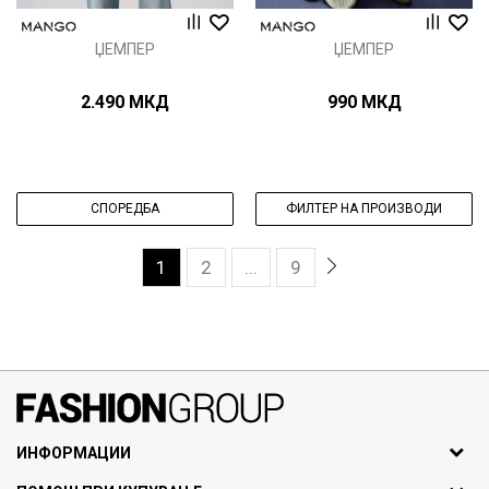
ЏЕМПЕР
ЏЕМПЕР
2.490
МКД
990
МКД
СПОРЕДБА
ФИЛТЕР НА ПРОИЗВОДИ
1
2
...
9
071297676, 070275363
ИНФОРМАЦИИ
ул. Никола Кљусев бр.6,
За нас