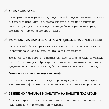
БРЗА ИСПОРАКА
Сите пратки се испорачуваат од три до пет работни дена. Курирската служба
ги доставува нарачките на адресата која сте ја внеле при процесот на
регистрација, а доколку сакате доставата да биде на различна адреса,
временскиот период на достава е подолг.
МОЖНОСТ ЗА ЗАМЕНА ИЛИ РЕФУНДАЦИЈА НА СРЕДСТВАТА
Нашата служба ќе се погрижи за вашите заменски пратки, како и за тоа
навремено да се изврши рефундација на вашите средства.
Времетраењето на замена на пратка или рефундацијa на средства може да
трае до 15 работни дена. Трошоците за замена на производи се на товар на
купувачот, освен кога купувачот добил оштетен или погрешен производ.
Замените се прават исклучиво онлајн.
Праксата на замена на производите продолжува, истите се заменуваат
единствено онлајн и не е можна физичка замена во нашите продавници.
БЕЗБЕДНО ПЛАЌАЊЕ И ЗАШТИТА НА ВАШИТЕ ПОДАТОЦИ
Сите ваши трансакции се сигурни со нашата заштита, а истото важи и за
податоците што ги внесувате при купување.