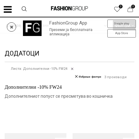
0
0
FashionGroup App
Google play
ФИНАЛНО НАМАЛУВАЊЕ до -60% | колекција пролет-лето '26
Филтри
Сортирај
Преземи ја бесплатната
App Store
апликација
ДОДАТОЦИ
Листа: Дополнителни -10% FW24
Избриши филтри
3
производи
Дополнителни -10% FW24
Дополнителниот попуст се пресметува во кошничка